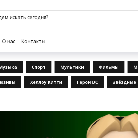
О нас
Контакты
Музыка
Спорт
Мультики
Фильмы
М
люзивы
Хеллоу Китти
Герои DC
Звёздные