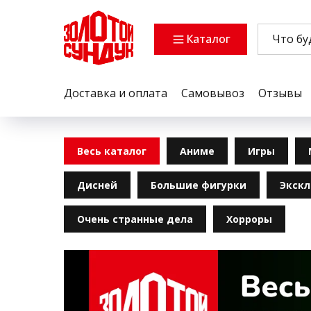
Каталог
Доставка и оплата
Самовывоз
Отзывы
Весь каталог
Аниме
Игры
Дисней
Большие фигурки
Экск
Очень странные дела
Хорроры