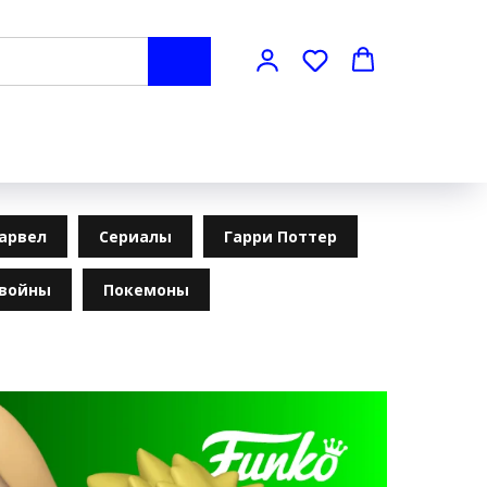
арвел
Сериалы
Гарри Поттер
 войны
Покемоны