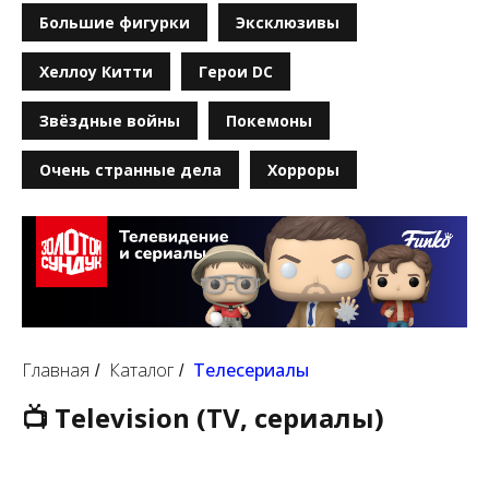
Большие фигурки
Эксклюзивы
Хеллоу Китти
Герои DC
Звёздные войны
Покемоны
Очень странные дела
Хорроры
Главная
Каталог
Телесериалы
/
/
📺 Television (TV, сериалы)