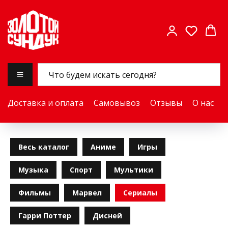
Доставка и оплата
Самовывоз
Отзывы
О нас
Весь каталог
Аниме
Игры
Музыка
Спорт
Мультики
Фильмы
Марвел
Сериалы
Гарри Поттер
Дисней