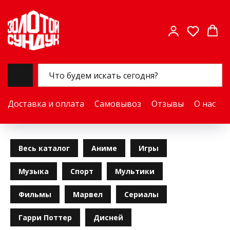
Доставка и оплата
Самовывоз
Отзывы
О нас
Весь каталог
Аниме
Игры
Музыка
Спорт
Мультики
Фильмы
Марвел
Сериалы
Гарри Поттер
Дисней