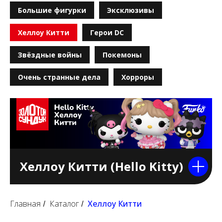
Большие фигурки
Эксклюзивы
Хеллоу Китти
Герои DC
Звёздные войны
Покемоны
Очень странные дела
Хорроры
Хеллоу Китти (Hello Kitty)
Главная
Каталог
Хеллоу Китти
/
/