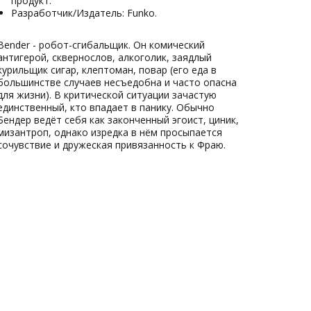
продукт.
Разработчик/Издатель: Funko.
Bender - робот-сгибальщик. Он комический
антигерой, сквернослов, алкоголик, заядлый
курильщик сигар, клептоман, повар (его еда в
большинстве случаев несъедобна и часто опасна
для жизни). В критической ситуации зачастую
единственный, кто впадает в панику. Обычно
Бендер ведёт себя как законченный эгоист, циник,
мизантроп, однако изредка в нём просыпается
сочувствие и дружеская привязанность к Фраю.