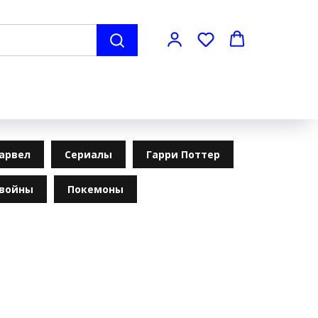
арвел
Сериалы
Гарри Поттер
 войны
Покемоны