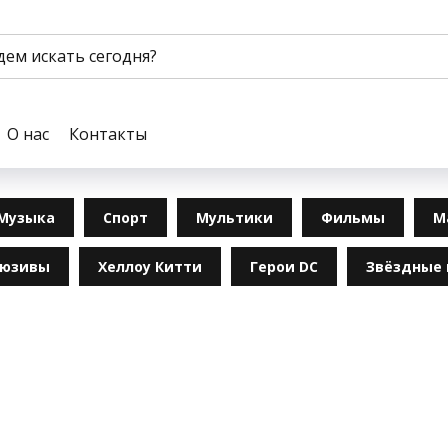
О нас
Контакты
Музыка
Спорт
Мультики
Фильмы
М
люзивы
Хеллоу Китти
Герои DC
Звёздные