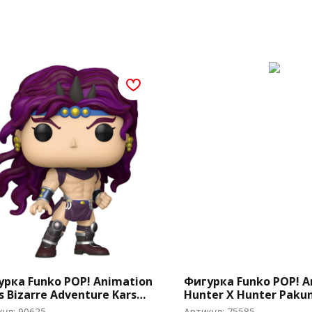
урка Funko POP! Animation
Фигурка Funko POP! A
's Bizarre Adventure Kars
Hunter Х Hunter Paku
7)
(1565)
кул:
90625
Артикул:
75585