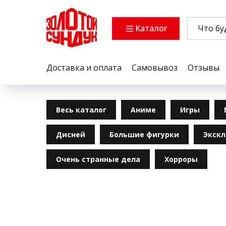
Каталог
Доставка и оплата
Самовывоз
Отзывы
Весь каталог
Аниме
Игры
Дисней
Большие фигурки
Экск
Очень странные дела
Хорроры