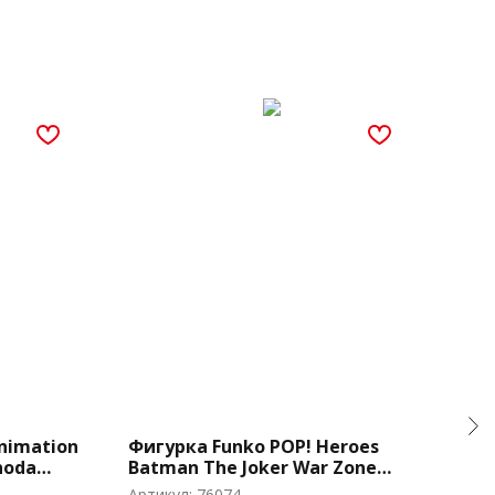
nimation
Фигурка Funko POP! Heroes
Фиг
noda
Batman The Joker War Zone
Dis
Spoiler (Stephanie Brown) (505)
w/G
Артикул:
76074
Арти