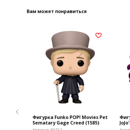
Вам может понравиться
t Cover
Фигурка Funko POP! Movies Pet
Фиг
gging
Sematary Gage Creed (1585)
JoJo
(226
Артикул:
80712
Арти