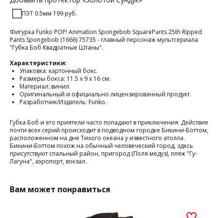
ПЭТ 0.5мм 199 руб.
Фигурка Funko POP! Animation Spongebob SquarePants 25th Ripped
Pants Spongebob (1666) 75735 - главный персонаж мультсериала
"Губка Боб Квадратные Штаны".
Характеристики:
Упаковка: картонный бокс.
Размеры бокса: 11.5 х 9 х 16 см.
Материал: винил.
Оригинальный и официально лицензированный продукт.
Разработчик/Издатель: Funko.
Губка Боб и его приятели часто попадают в приключения. Действие
почти всех серий происходит в подводном городке Бикини-Боттом,
расположенном на дне Тихого океана у известного атолла.
Бикини-Боттом похож на обычный человеческий город, здесь
присутствуют спальный район, пригород (Поля медуз), пляж "Гу-
Лагуна", аэропорт, вокзал.
Вам может понравиться