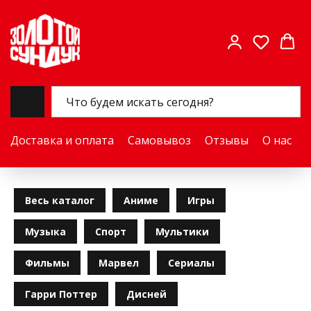
Доставка и оплата
Самовывоз
Отзывы
О нас
Весь каталог
Аниме
Игры
Музыка
Спорт
Мультики
Фильмы
Марвел
Сериалы
Гарри Поттер
Дисней