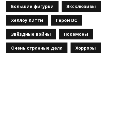
Большие фигурки
Эксклюзивы
Хеллоу Китти
Герои DC
Звёздные войны
Покемоны
Очень странные дела
Хорроры