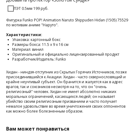
ПЭТ 0.5мм 199 руб.
Фигурка Funko POP! Animation Naruto Shippuden Hidan (1505) 75529
по мотивам аниме "Наруто".
Характеристики:
Упаковка: картонный бокс
Размеры бокса: 11.5 х 9 х 16 см
Материал: винил
Оригинальный и официально лицензированный продукт
Разработчик/Издатель: Funko
Хидан - ниндзя-отступник из Скрытых Горячих Источников, позже
присоединившийся к Акацуки. Хидан - часто сквернословящий и
крайне неучтивый субъект. Он бранится и жалуется как в адрес
врагов, так и союзников несмотря на то, что он "очень
религиозный" человек. Хидан не имеет абсолютно никаких
моральных ограничений, касающихся людей; он называет
убийство своим религиозным призванием и часто получает
немалое удовольствие во время уничтожения своих оппонентов
как можно более болезненным образом.
Вам может понравиться