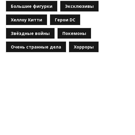
Большие фигурки
Эксклюзивы
Хеллоу Китти
Герои DC
Звёздные войны
Покемоны
Очень странные дела
Хорроры