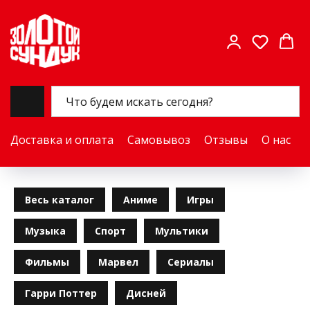
Доставка и оплата
Самовывоз
Отзывы
О нас
Весь каталог
Аниме
Игры
Музыка
Спорт
Мультики
Фильмы
Марвел
Сериалы
Гарри Поттер
Дисней