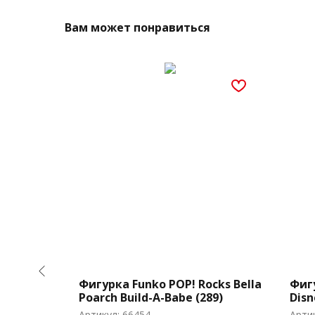
Вам может понравиться
nimation
Фигурка Funko POP! Rocks Bella
Фигу
e Kars
Poarch Build-A-Babe (289)
Disn
w/Gr
Артикул:
66454
Арти