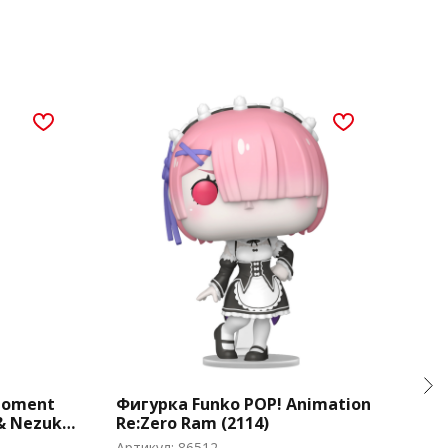
Moment
Фигурка Funko POP! Animation
Фиг
 & Nezuko
Re:Zero Ram (2114)
Poc
 (1419)
(157
Артикул:
86512
Арти