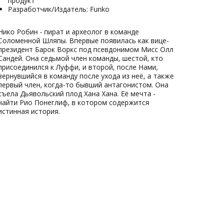
продукт
Разработчик/Издатель: Funko
Нико Робин - пират и археолог в команде
Соломенной Шляпы. Впервые появилась как вице-
президент Барок Воркс под псевдонимом Мисс Олл
Сандей. Она седьмой член команды, шестой, кто
присоединился к Луффи, и второй, после Нами,
вернувшийся в команду после ухода из неё, а также
первый член, когда-то бывший антагонистом. Она
съела Дьявольский плод Хана Хана. Её мечта -
найти Рио Понеглиф, в котором содержится
истинная история.