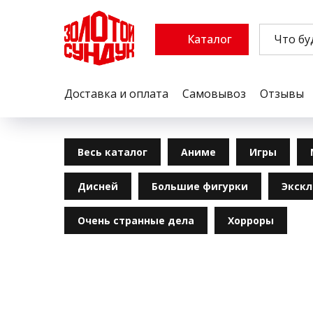
Каталог
Доставка и оплата
Самовывоз
Отзывы
Весь каталог
Аниме
Игры
Дисней
Большие фигурки
Экск
Очень странные дела
Хорроры