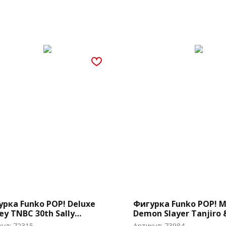
рка Funko POP! Deluxe
Фигурка Funko POP! 
ey TNBC 30th Sally
Demon Slayer Tanjiro
avestone (1358)
vs. Temple Demon (Exc)
кул:
72315
Артикул:
73984