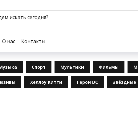
О нас
Контакты
Музыка
Спорт
Мультики
Фильмы
М
люзивы
Хеллоу Китти
Герои DC
Звёздные