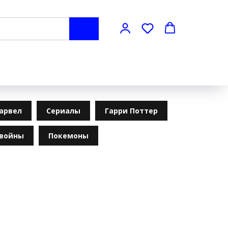
арвел
Сериалы
Гарри Поттер
 войны
Покемоны