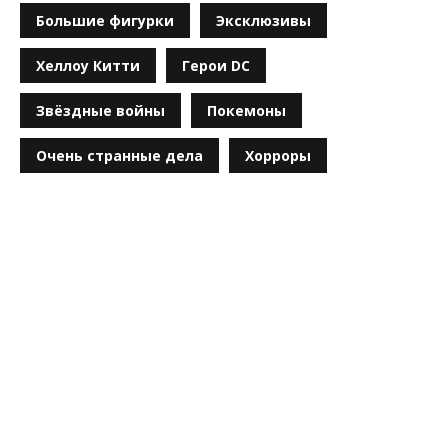
Большие фигурки
Эксклюзивы
Хеллоу Китти
Герои DC
Звёздные войны
Покемоны
Очень странные дела
Хорроры