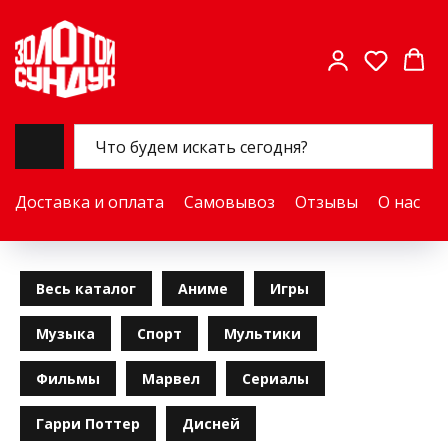
Доставка и оплата
Самовывоз
Отзывы
О нас
Весь каталог
Аниме
Игры
Музыка
Спорт
Мультики
Фильмы
Марвел
Сериалы
Гарри Поттер
Дисней