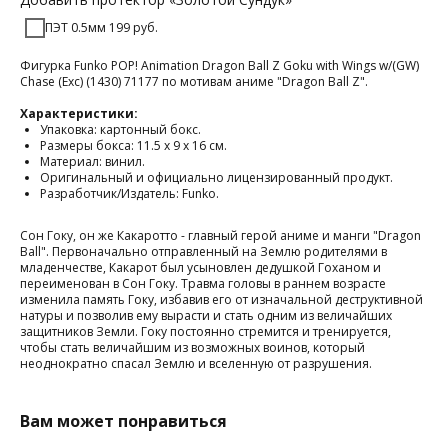
ПЭТ 0.5мм 199 руб.
Фигурка Funko POP! Animation Dragon Ball Z Goku with Wings w/(GW)
Chase (Exc) (1430) 71177 по мотивам аниме "Dragon Ball Z".
Характеристики:
Упаковка: картонный бокс.
Размеры бокса: 11.5 х 9 х 16 см.
Материал: винил.
Оригинальный и официально лицензированный продукт.
Разработчик/Издатель: Funko.
Сон Гоку, он же Какаротто - главный герой аниме и манги "Dragon
Ball". Первоначально отправленный на Землю родителями в
младенчестве, Какарот был усыновлен дедушкой Гоханом и
переименован в Сон Гоку. Травма головы в раннем возрасте
изменила память Гоку, избавив его от изначальной деструктивной
натуры и позволив ему вырасти и стать одним из величайших
защитников Земли. Гоку постоянно стремится и тренируется,
чтобы стать величайшим из возможных воинов, который
неоднократно спасал Землю и вселенную от разрушения.
Вам может понравиться