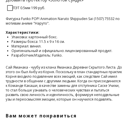
ПЭТ 0.5мм 199 руб.
Фигурка Funko POP! Animation Naruto Shippuden Sai (1507) 75532 по
мотивам аниме "Наруто".
Характеристики:
Упаковка: картонный бокс.
Размеры бокса: 11.5 х 9 х 16 см.
Материал: винил.
Оригинальный и официально лицензированный продукт.
Разработчик/Издатель: Funko.
Сай Яманака - чуубу из клана Яманака Деревни Скрытого Листа. До
этого он был Анбу из Корня. Поскольку в план стандартных практик
Корня входило подавление всех эмоций, как следствие Сай имел
трудности в общении с другими людьми. Когда он присоединился
к Команде Какаши, в качестве замены для отступника Саске Учихи,
то стал больше узнавать о человеческих чувствах и пытаться
развить свою личность и идентичность, формируя неподдельные
узы и переосмысляя эмоции, которые он научился подавлять.
Вам может понравиться