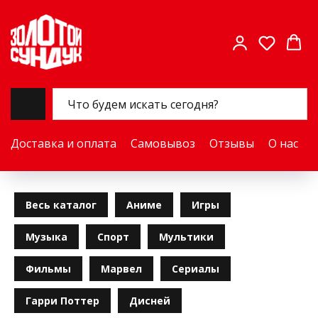
Доставка и оплата
Самовывоз
Отзывы
О нас
Весь каталог
Аниме
Игры
Музыка
Спорт
Мультики
Фильмы
Марвел
Сериалы
Гарри Поттер
Дисней