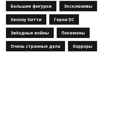
Большие фигурки
Эксклюзивы
Хеллоу Китти
Герои DC
Звёздные войны
Покемоны
Очень странные дела
Хорроры