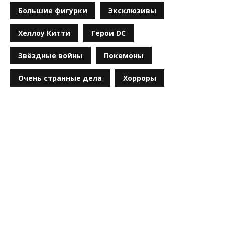
Большие фигурки
Эксклюзивы
Хеллоу Китти
Герои DC
Звёздные войны
Покемоны
Очень странные дела
Хорроры