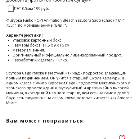
ПЭТ 0.5мм 199 руб.
Фигурка Funko POP! Animation Bleach Yasutora Sado (Chad) (1614)
75511 по мотивам аниме "Блич".
Характеристики:
Упаковка: картонный бокс.
Размеры бокса: 11.5 х 9 х 16 см.
Материал: винил.
Оригинальный и официально лицензированный продукт.
Разработчик/Издатель: Funko.
Ясутора Садо (также известный как Чад) - подросток, владеющий
полным подчинением. Он учится в старшей школе Каракуры, в
одном классе с Ичиго Куросаки.Садо - подросток мексиканского и
японского происхождения. Мускулистый и чрезвычайно высокий
мужчина, выглядящий намного старше, чем есть на самом деле.У
Садо есть татуировка на левом плече, которая читается как Amore e
Morte.
Вам может понравиться