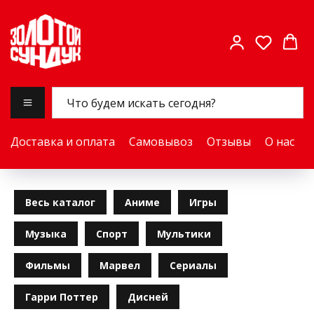
Доставка и оплата
Самовывоз
Отзывы
О нас
Весь каталог
Аниме
Игры
Музыка
Спорт
Мультики
Фильмы
Марвел
Сериалы
Гарри Поттер
Дисней