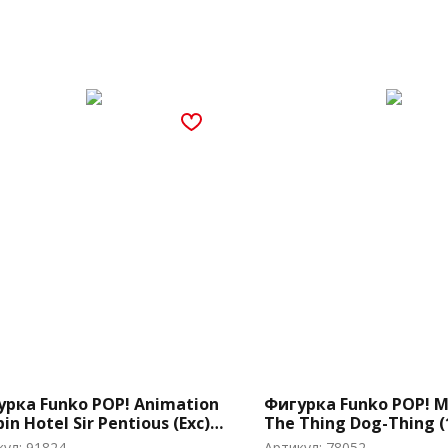
урка Funko POP! Animation
Фигурка Funko POP! M
in Hotel Sir Pentious (Exc)
The Thing Dog-Thing (
3)
кул:
91824
Артикул:
78052