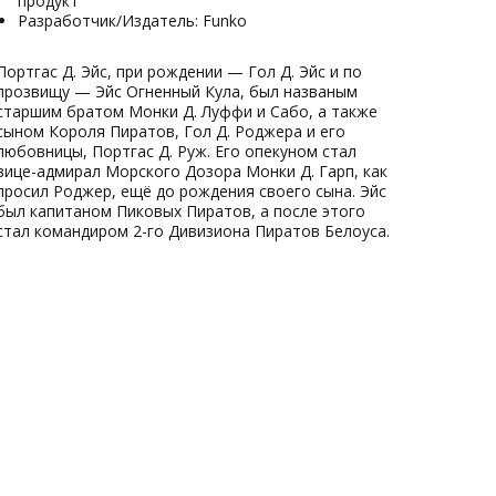
продукт
Разработчик/Издатель: Funko
Портгас Д. Эйс, при рождении — Гол Д. Эйс и по
прозвищу — Эйс Огненный Кула, был названым
старшим братом Монки Д. Луффи и Сабо, а также
сыном Короля Пиратов, Гол Д. Роджера и его
любовницы, Портгас Д. Руж. Его опекуном стал
вице-адмирал Морского Дозора Монки Д. Гарп, как
просил Роджер, ещё до рождения своего сына. Эйс
был капитаном Пиковых Пиратов, а после этого
стал командиром 2-го Дивизиона Пиратов Белоуса.