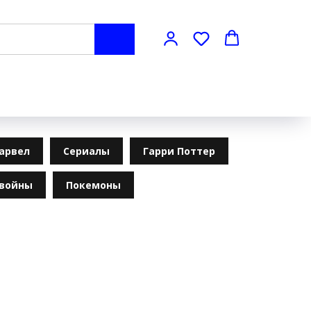
арвел
Сериалы
Гарри Поттер
 войны
Покемоны