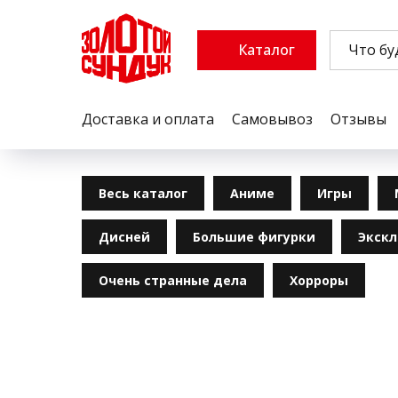
Каталог
Доставка и оплата
Самовывоз
Отзывы
Весь каталог
Аниме
Игры
Дисней
Большие фигурки
Экск
Очень странные дела
Хорроры