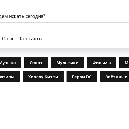
О нас
Контакты
Музыка
Спорт
Мультики
Фильмы
М
люзивы
Хеллоу Китти
Герои DC
Звёздные