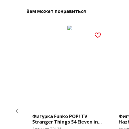
Вам может понравиться
Games
Фигурка Funko POP! TV
Фиг
22)
Stranger Things S4 Eleven in
Hazb
Floral Shirt (1457)
(224
Артикул:
72135
Арти