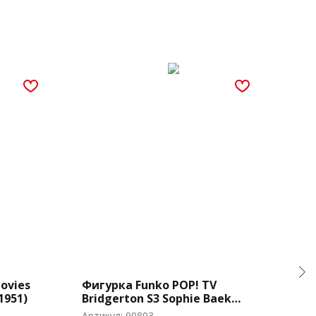
ovies
Фигурка Funko POP! TV
Фиг
1951)
Bridgerton S3 Sophie Baek
D&D
(1849)
Артикул:
90803
Арти