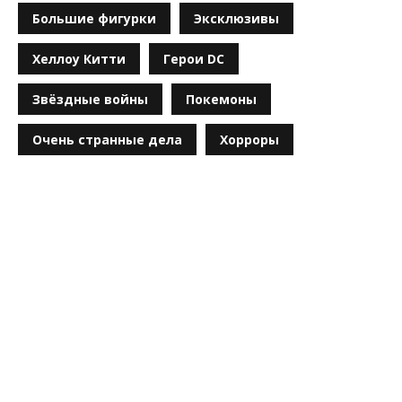
Большие фигурки
Эксклюзивы
Хеллоу Китти
Герои DC
Звёздные войны
Покемоны
Очень странные дела
Хорроры