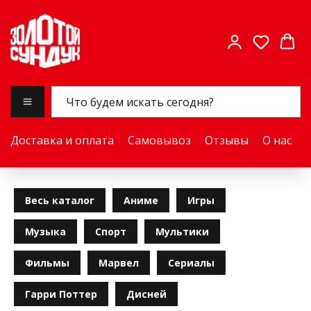
Доставка и оплата
Самовывоз
Отзывы
О нас
Весь каталог
Аниме
Игры
Музыка
Спорт
Мультики
Фильмы
Марвел
Сериалы
Гарри Поттер
Дисней