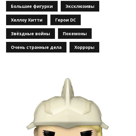
Большие фигурки
Эксклюзивы
Хеллоу Китти
Герои DC
Звёздные войны
Покемоны
Очень странные дела
Хорроры