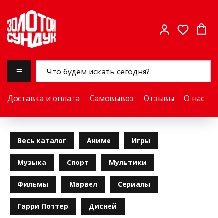
Доставка и оплата
Самовывоз
Отзывы
О нас
Весь каталог
Аниме
Игры
Музыка
Спорт
Мультики
Фильмы
Марвел
Сериалы
Гарри Поттер
Дисней