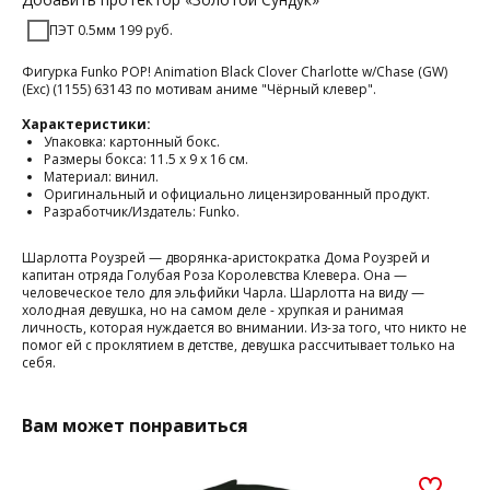
ПЭТ 0.5мм 199 руб.
Фигурка Funko POP! Animation Black Clover Charlotte w/Chase (GW)
(Exc) (1155) 63143 по мотивам аниме "Чёрный клевер".
Характеристики:
Упаковка: картонный бокс.
Размеры бокса: 11.5 х 9 х 16 см.
Материал: винил.
Оригинальный и официально лицензированный продукт.
Разработчик/Издатель: Funko.
Шарлотта Роузрей — дворянка-аристократка Дома Роузрей и
капитан отряда Голубая Роза Королевства Клевера. Она —
человеческое тело для эльфийки Чарла. Шарлотта на виду —
холодная девушка, но на самом деле - хрупкая и ранимая
личность, которая нуждается во внимании. Из-за того, что никто не
помог ей с проклятием в детстве, девушка рассчитывает только на
себя.
Вам может понравиться