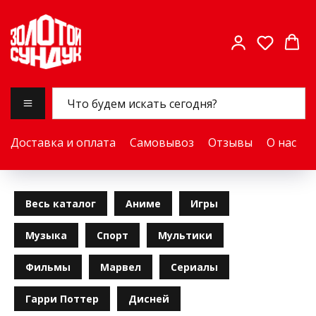
Доставка и оплата
Самовывоз
Отзывы
О нас
Весь каталог
Аниме
Игры
Музыка
Спорт
Мультики
Фильмы
Марвел
Сериалы
Гарри Поттер
Дисней