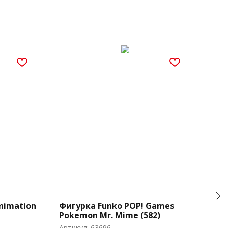
nimation
Фигурка Funko POP! Games
Фиг
Pokemon Mr. Mime (582)
Mor
of F
Артикул:
63696
Арти