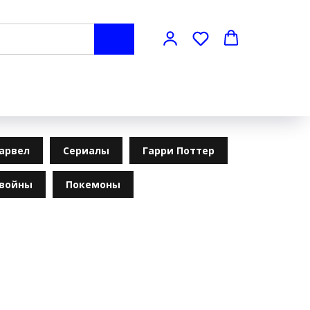
арвел
Сериалы
Гарри Поттер
 войны
Покемоны