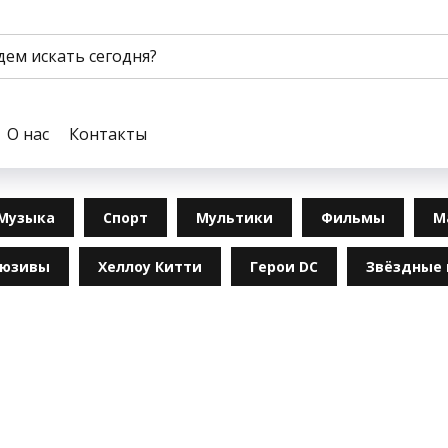
О нас
Контакты
Музыка
Спорт
Мультики
Фильмы
М
люзивы
Хеллоу Китти
Герои DC
Звёздные