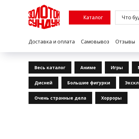
Каталог
Доставка и оплата
Самовывоз
Отзывы
Весь каталог
Аниме
Игры
Дисней
Большие фигурки
Экск
Очень странные дела
Хорроры