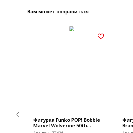
Вам может понравиться
nimation
Фигурка Funko POP! Bobble
Фигу
nhee
Marvel Wolverine 50th
Bran
Wolverine (Fatal Attractions)
Robo
Артикул:
77436
Арти