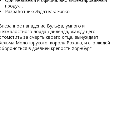
Оригинальный и официально лицензированный
продукт.
Разработчик/Издатель: Funko.
Внезапное нападение Вульфа, умного и
безжалостного лорда Данленда, жаждущего
отомстить за смерть своего отца, вынуждает
Хельма Молоторукого, короля Рохана, и его людей
обороняться в древней крепости Хорнбург.