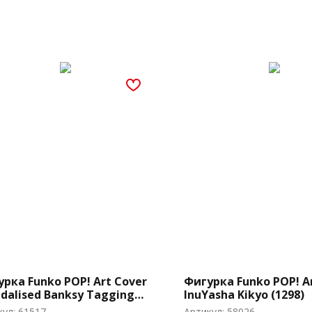
рка Funko POP! Art Cover
Фигурка Funko POP! A
dalised Banksy Tagging
InuYasha Kikyo (1298)
t w/Case (02)
кул:
61517
Артикул:
58026