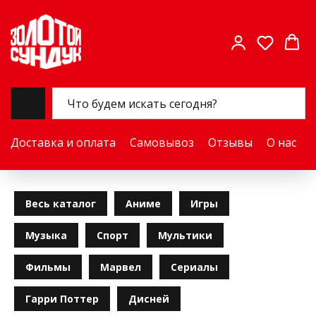
Доставка и оплата
Самовывоз
Отзывы
О нас
Весь каталог
Аниме
Игры
Музыка
Спорт
Мультики
Фильмы
Марвел
Сериалы
Гарри Поттер
Дисней