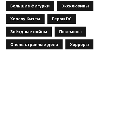
Большие фигурки
Эксклюзивы
Хеллоу Китти
Герои DC
Звёздные войны
Покемоны
Очень странные дела
Хорроры