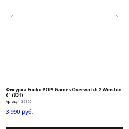
Фигурка Funko POP! Games Overwatch 2 Winston
Фи
6" (931)
Mb
Артикул:
59190
Ар
3 990
руб.
2 
До