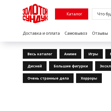
Каталог
Доставка и оплата
Самовывоз
Отзывы
Весь каталог
Аниме
Игры
Дисней
Большие фигурки
Экск
Очень странные дела
Хорроры