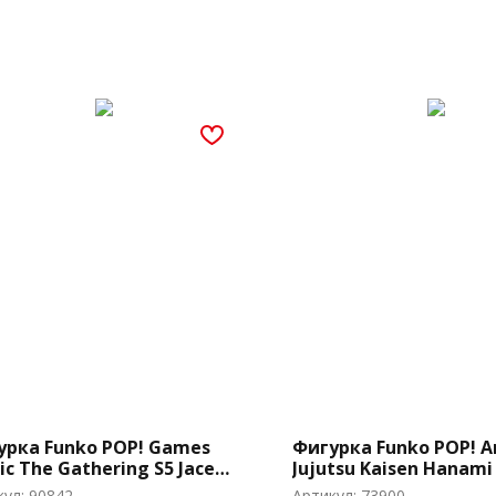
урка Funko POP! Games
Фигурка Funko POP! A
c The Gathering S5 Jace
Jujutsu Kaisen Hanami 
6)
(1396)
кул:
90842
Артикул:
73900