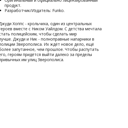
Оригинальный и официально лицензированный
продукт.
Разработчик/Издатель: Funko.
Джуди Хоппс - крольчиха, один из центральных
героев вместе с Ником Уайлдом. С детства мечтала
стать полицейским, чтобы сделать мир
лучше. Джуди и Ник - полноправные напарники в
полиции Зверополиса. Их ждёт новое дело, ещё
более запутанное, чем прошлое. Чтобы распутать
его, героям придётся выйти далеко за пределы
привычных им улиц Зверополиса.