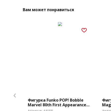
Вам может понравиться
nimation
Фигурка Funko POP! Bobble
Фиг
e
Marvel 80th First Appearance
Magi
Wolverine (547)
(116
Артикул:
44155
Арти