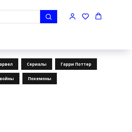
арвел
Сериалы
Гарри Поттер
 войны
Покемоны