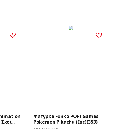
nimation
Фигурка Funko POP! Games
Фиг
(Exc)
Pokemon Pikachu (Exc)(353)
S4 J
Артикул:
31528
Арти