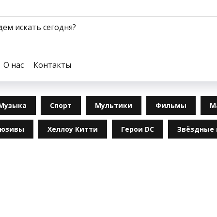
О нас
Контакты
Музыка
Спорт
Мультики
Фильмы
М
люзивы
Хеллоу Китти
Герои DC
Звёздные