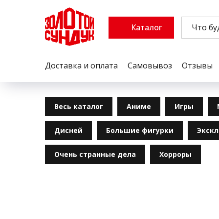
Каталог
Доставка и оплата
Самовывоз
Отзывы
Весь каталог
Аниме
Игры
Дисней
Большие фигурки
Экск
Очень странные дела
Хорроры