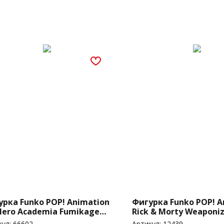
урка Funko POP! Animation
Фигурка Funko POP! A
Hero Academia Fumikage
Rick & Morty Weaponiz
yami (Black Abyss) (Hot
(172)
кул:
66602
Артикул:
12439