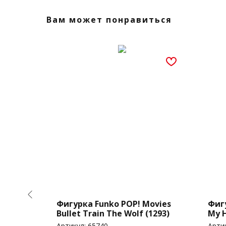
Вам может понравиться
NAPS!
Фигурка Funko POP! Movies
Фиг
anny
Bullet Train The Wolf (1293)
My 
Toko
Артикул:
65740
Арти