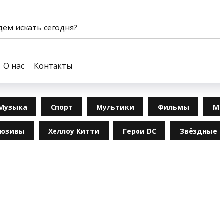
О нас
Контакты
Музыка
Спорт
Мультики
Фильмы
М
люзивы
Хеллоу Китти
Герои DC
Звёздные