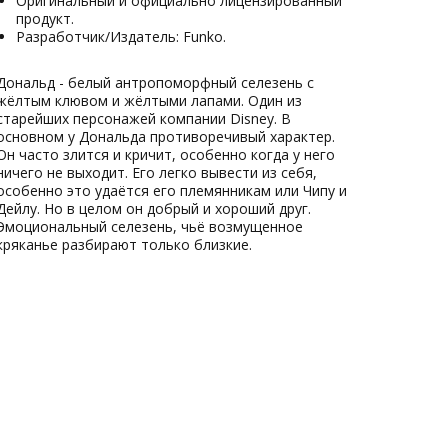
Оригинальный и официально лицензированный
продукт.
Разработчик/Издатель: Funko.
Дональд - белый антропоморфный селезень с
жёлтым клювом и жёлтыми лапами. Один из
старейших персонажей компании Disney. В
основном у Дональда противоречивый характер.
Он часто злится и кричит, особенно когда у него
ничего не выходит. Его легко вывести из себя,
особенно это удаётся его племянникам или Чипу и
Дейлу. Но в целом он добрый и хороший друг.
Эмоциональный селезень, чьё возмущенное
кряканье разбирают только близкие.