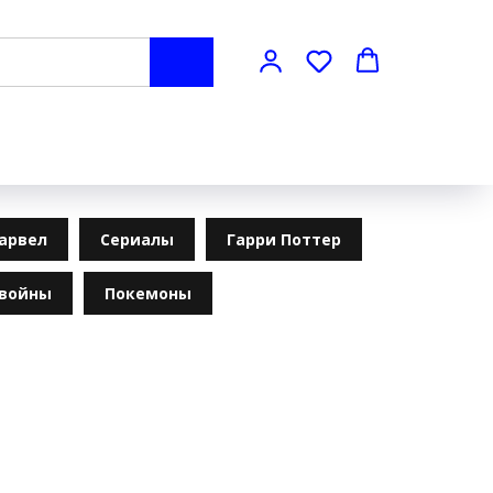
арвел
Сериалы
Гарри Поттер
 войны
Покемоны