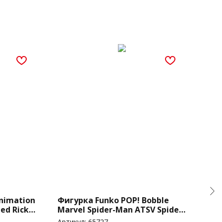
nimation
Фигурка Funko POP! Bobble
Фиг
ed Rick
Marvel Spider-Man ATSV Spider-
Mar
Woman (1228)
Man
Артикул:
65727
Арти