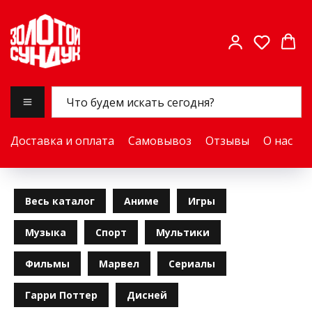
Доставка и оплата
Самовывоз
Отзывы
О нас
Весь каталог
Аниме
Игры
Музыка
Спорт
Мультики
Фильмы
Марвел
Сериалы
Гарри Поттер
Дисней