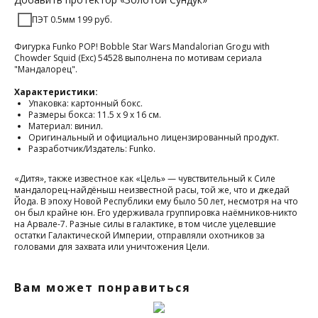
ПЭТ 0.5мм 199 руб.
Фигурка Funko POP! Bobble Star Wars Mandalorian Grogu with
Chowder Squid (Exc) 54528 выполнена по мотивам сериала
"Мандалорец".
Характеристики:
Упаковка: картонный бокс.
Размеры бокса: 11.5 х 9 х 16 см.
Материал: винил.
Оригинальный и официально лицензированный продукт.
Разработчик/Издатель: Funko.
«Дитя», также известное как «Цель» — чувствительный к Силе
мандалорец-найдёныш неизвестной расы, той же, что и джедай
Йода. В эпоху Новой Республики ему было 50 лет, несмотря на что
он был крайне юн. Его удерживала группировка наёмников-никто
на Арвале-7. Разные силы в галактике, в том числе уцелевшие
остатки Галактической Империи, отправляли охотников за
головами для захвата или уничтожения Цели.
Вам может понравиться