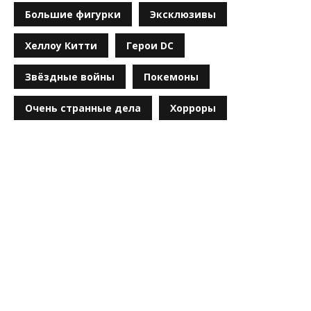
Большие фигурки
Эксклюзивы
Хеллоу Китти
Герои DC
Звёздные войны
Покемоны
Очень странные дела
Хорроры