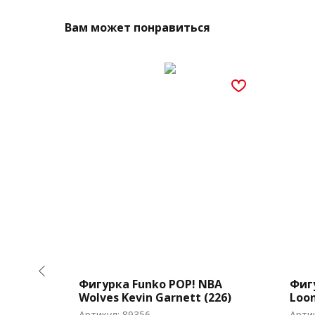
Вам может понравиться
ovies
Фигурка Funko POP! NBA
Фиг
Wolves Kevin Garnett (226)
Loon
(Ope
Артикул:
89356
Арти