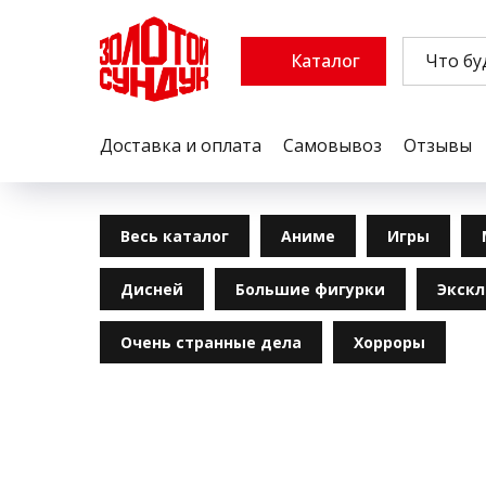
Каталог
Доставка и оплата
Самовывоз
Отзывы
Весь каталог
Аниме
Игры
Дисней
Большие фигурки
Экск
Очень странные дела
Хорроры