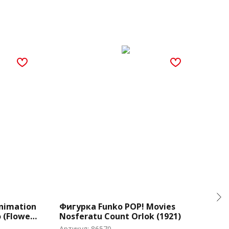
nimation
Фигурка Funko POP! Movies
Фиг
 (Flower
Nosferatu Count Orlok (1921)
Dem
Hin
Артикул:
86570
Арти