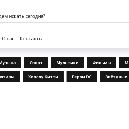
О нас
Контакты
Музыка
Спорт
Мультики
Фильмы
М
люзивы
Хеллоу Китти
Герои DC
Звёздные