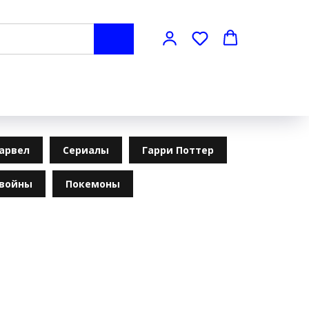
арвел
Сериалы
Гарри Поттер
 войны
Покемоны