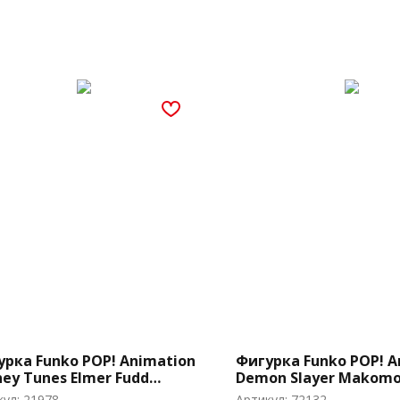
урка Funko POP! Animation
Фигурка Funko POP! A
ey Tunes Elmer Fudd
Demon Slayer Makomo
ra) (310)
Headdress) (1405)
кул:
21978
Артикул:
72132