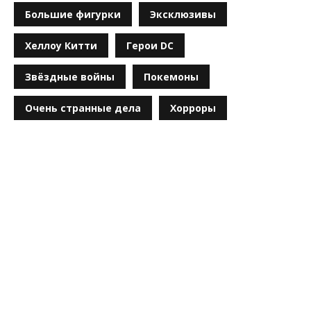
Большие фигурки
Эксклюзивы
Хеллоу Китти
Герои DC
Звёздные войны
Покемоны
Очень странные дела
Хорроры