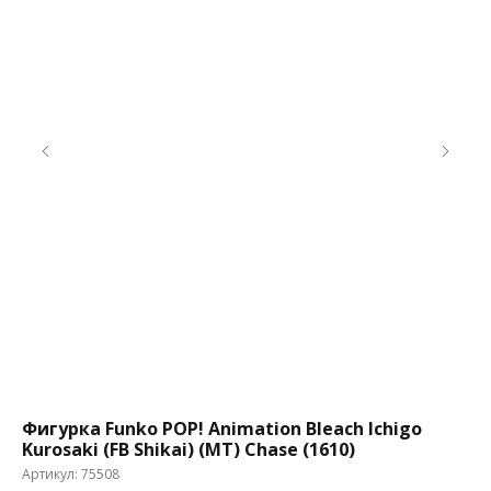
Фигурка Funko POP! Animation Bleach Ichigo
Фи
Kurosaki (FB Shikai) (MT) Chase (1610)
Gu
Артикул:
75508
Ар