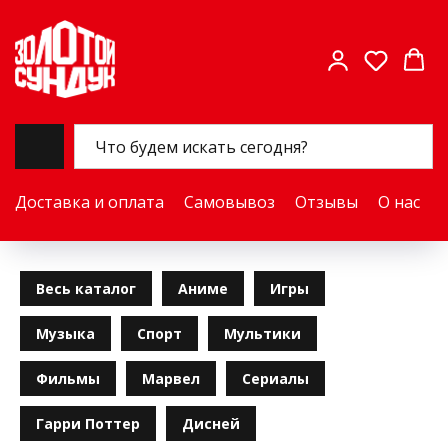
Доставка и оплата
Самовывоз
Отзывы
О нас
Весь каталог
Аниме
Игры
Музыка
Спорт
Мультики
Фильмы
Марвел
Сериалы
Гарри Поттер
Дисней