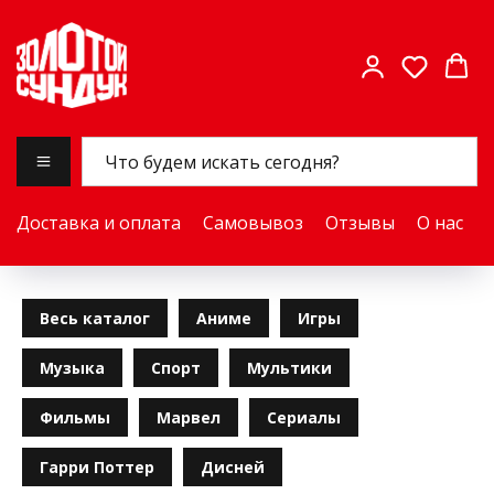
Доставка и оплата
Самовывоз
Отзывы
О нас
Весь каталог
Аниме
Игры
Музыка
Спорт
Мультики
Фильмы
Марвел
Сериалы
Гарри Поттер
Дисней