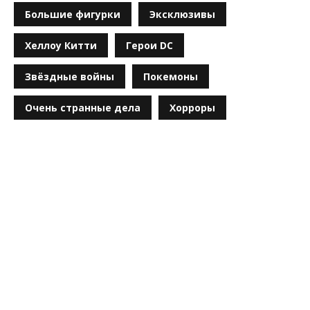
Большие фигурки
Эксклюзивы
Хеллоу Китти
Герои DC
Звёздные войны
Покемоны
Очень странные дела
Хорроры