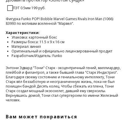
ПЭТ 0.5мм 199 руб.
Фигурка Funko POP! Bobble Marvel Games Rivals Iron Man (1066)
83993 по мотивам вселенной "Марвел".
Характеристики:
Упаковка: картонный бокс
Размеры бокса: 11.5 х 9 х 16 см
Материал: винил
Оригинальный и официально лицензированный продукт
Разработчик/Издатель: Funko
Энтони Эдвард "Тони" Старк - эксцентричный гений, миллиардер,
плейбой и филантроп, а также бывший глава "Старк Индастриз".
Благодаря своему состоянию и гениальному интеллекту, Тони
Старк вёл беззаботную и неограниченную жизнь, пока не был
похищен бандой Десять колец. Чтобы сбежать из плена, Тони
Старк создал мощный экзоскелет, давший ему сверхсилы.
Вернувшись домой, Тони стал супергероем по имени Железный
человек.
Вам может понравиться