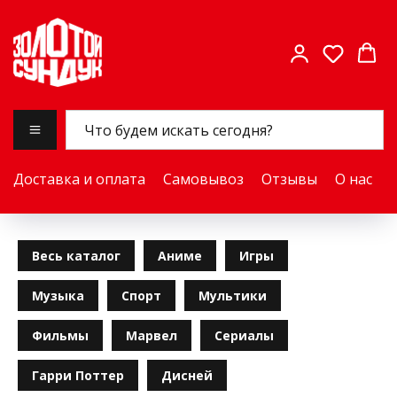
Доставка и оплата
Самовывоз
Отзывы
О нас
Весь каталог
Аниме
Игры
Музыка
Спорт
Мультики
Фильмы
Марвел
Сериалы
Гарри Поттер
Дисней