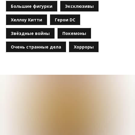
Большие фигурки
Эксклюзивы
Хеллоу Китти
Герои DC
Звёздные войны
Покемоны
Очень странные дела
Хорроры