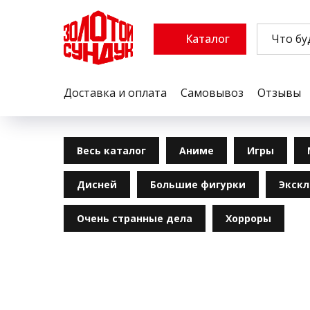
Каталог
Доставка и оплата
Самовывоз
Отзывы
Весь каталог
Аниме
Игры
Дисней
Большие фигурки
Экск
Очень странные дела
Хорроры