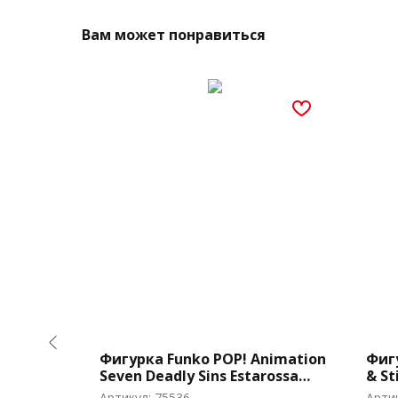
Вам может понравиться
ovies
Фигурка Funko POP! Animation
Фигу
icker
Seven Deadly Sins Estarossa
& St
(1500)
Артикул:
75536
Арти