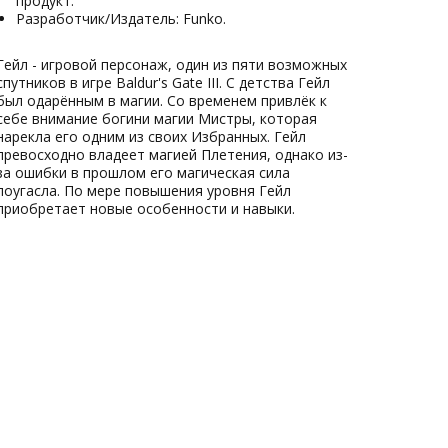
продукт.
Разработчик/Издатель: Funko.
Гейл - игровой персонаж, один из пяти возможных
спутников в игре Baldur's Gate III. С детства Гейл
был одарённым в магии. Со временем привлёк к
себе внимание богини магии Мистры, которая
нарекла его одним из своих Избранных. Гейл
превосходно владеет магией Плетения, однако из-
за ошибки в прошлом его магическая сила
поугасла. По мере повышения уровня Гейл
приобретает новые особенности и навыки.