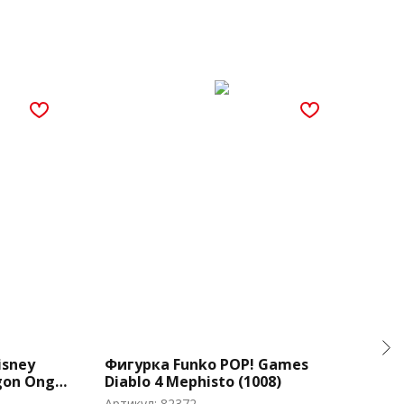
isney
Фигурка Funko POP! Games
Фиг
gon Ongis
Diablo 4 Mephisto (1008)
Bla
(Exc
Артикул:
82372
Арти