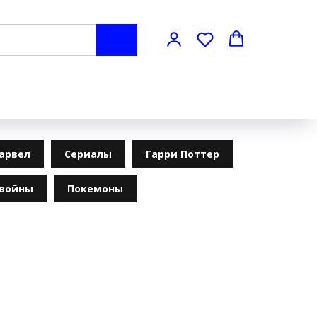
арвел
Сериалы
Гарри Поттер
 войны
Покемоны