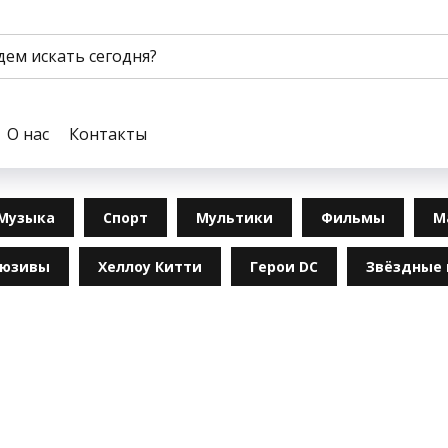
О нас
Контакты
Музыка
Спорт
Мультики
Фильмы
М
люзивы
Хеллоу Китти
Герои DC
Звёздные