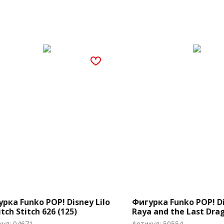
рка Funko POP! Disney Lilo
Фигурка Funko POP! D
itch Stitch 626 (125)
Raya and the Last Dra
(1003)
кул:
04671
Артикул:
50554