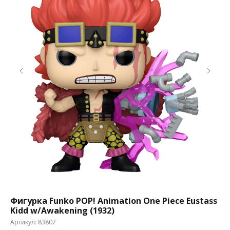
Фигурка Funko POP! Animation One Piece Eustass
Фи
Kidd w/Awakening (1932)
Ka
Артикул:
83807
Ар