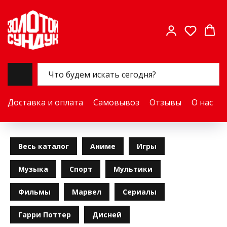
Доставка и оплата
Самовывоз
Отзывы
О нас
Весь каталог
Аниме
Игры
Музыка
Спорт
Мультики
Фильмы
Марвел
Сериалы
Гарри Поттер
Дисней