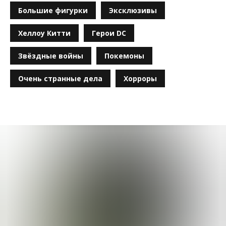
Большие фигурки
Эксклюзивы
Хеллоу Китти
Герои DC
Звёздные войны
Покемоны
Очень странные дела
Хорроры