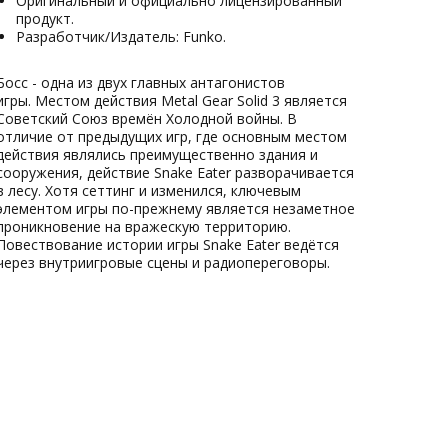
Оригинальный и официально лицензированный
продукт.
Разработчик/Издатель: Funko.
Босс - одна из двух главных антагонистов
игры. Местом действия Metal Gear Solid 3 является
Советский Союз времён Холодной войны. В
отличие от предыдущих игр, где основным местом
действия являлись преимущественно здания и
сооружения, действие Snake Eater разворачивается
в лесу. Хотя сеттинг и изменился, ключевым
элементом игры по-прежнему является незаметное
проникновение на вражескую территорию.
Повествование истории игры Snake Eater ведётся
через внутриигровые сцены и радиопереговоры.