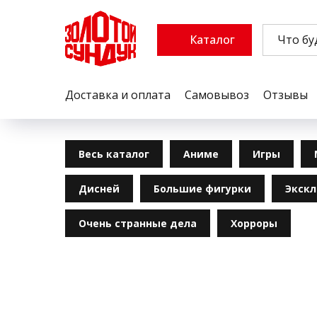
Каталог
Доставка и оплата
Самовывоз
Отзывы
Весь каталог
Аниме
Игры
Дисней
Большие фигурки
Экск
Очень странные дела
Хорроры