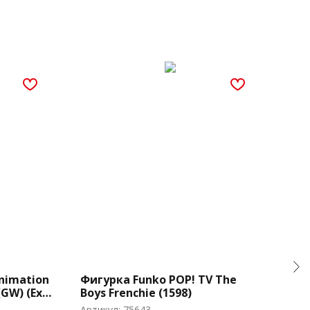
nimation
Фигурка Funko POP! TV The
Фиг
GW) (Exc)
Boys Frenchie (1598)
Que
Gag
Артикул:
75643
Арти