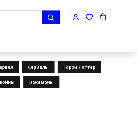
арвел
Сериалы
Гарри Поттер
 войны
Покемоны