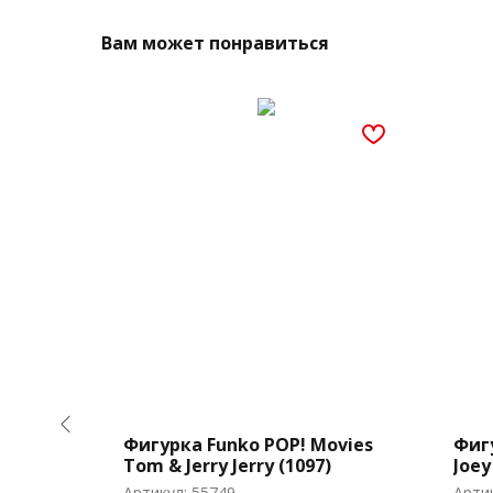
Вам может понравиться
esame
Фигурка Funko POP! Movies
Фигу
PK
Tom & Jerry Jerry (1097)
Joey
Артикул:
55749
Арти