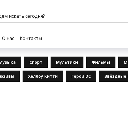
О нас
Контакты
Музыка
Спорт
Мультики
Фильмы
М
люзивы
Хеллоу Китти
Герои DC
Звёздные