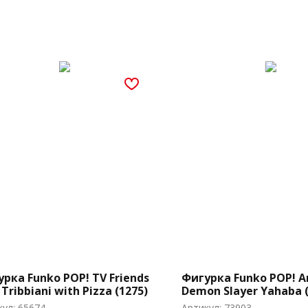
рка Funko POP! TV Friends
Фигурка Funko POP! A
 Tribbiani with Pizza (1275)
Demon Slayer Yahaba (
(1410)
кул:
65674
Артикул:
73903