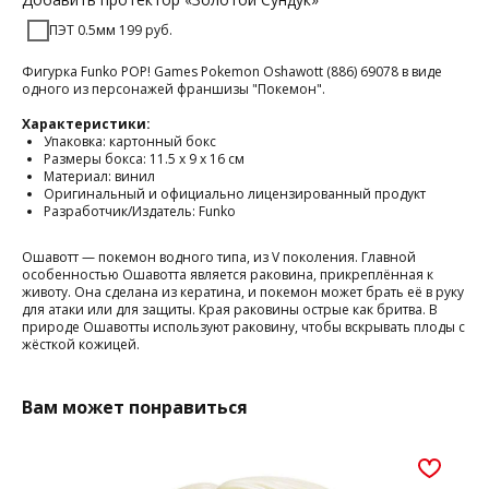
ПЭТ 0.5мм 199 руб.
Фигурка Funko POP! Games Pokemon Oshawott (886) 69078 в виде
одного из персонажей франшизы "Покемон".
Характеристики:
Упаковка: картонный бокс
Размеры бокса: 11.5 х 9 х 16 см
Материал: винил
Оригинальный и официально лицензированный продукт
Разработчик/Издатель: Funko
Ошавотт — покемон водного типа, из V поколения. Главной
особенностью Ошавотта является раковина, прикреплённая к
животу. Она сделана из кератина, и покемон может брать её в руку
для атаки или для защиты. Края раковины острые как бритва. В
природе Ошавотты используют раковину, чтобы вскрывать плоды с
жёсткой кожицей.
Вам может понравиться