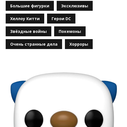
Большие фигурки
Эксклюзивы
Хеллоу Китти
Герои DC
Звёздные войны
Покемоны
Очень странные дела
Хорроры