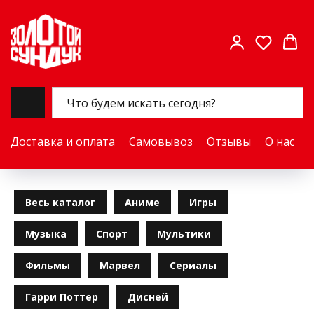
Доставка и оплата
Самовывоз
Отзывы
О нас
Весь каталог
Аниме
Игры
Музыка
Спорт
Мультики
Фильмы
Марвел
Сериалы
Гарри Поттер
Дисней