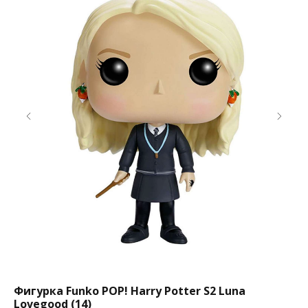
Фигурка Funko POP! Harry Potter S2 Luna
Фи
Lovegood (14)
Zu