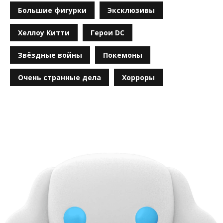
Большие фигурки
Эксклюзивы
Хеллоу Китти
Герои DC
Звёздные войны
Покемоны
Очень странные дела
Хорроры