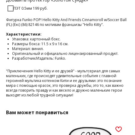
ПЭТ 0.5мм 199 руб.
Фигурка Funko POP! Hello Kitty And Friends Cinnamoroll w/Soccer Ball
(FL) (Exc) (86) 82146 по мотивам франшизы "Hello Kitty".
Характеристики:
Упаковка: картонный бокс.
Размеры бокса: 11.5 х 9 х 16 см.
Материал: винил.
Оригинальный и официально лицензированный продукт.
Разработчик/Издатель: Funko.
"Приключения Hello Kitty и ее друзей" - мультсериал для самых
маленьких, где происходят удивительные события с главной
героиней мультика котенком Кити и ее друзьями: это познание
мира с помощью красок, это проверка дружбы, это то, как важно
всегда говорить правду и как весело и дружно маленькие герои
выходят из любой трудной ситуации!
Вам может понравиться