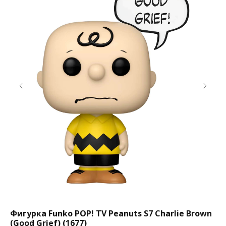
Фигурка Funko POP! TV Peanuts S7 Charlie Brown
Фи
(Good Grief) (1677)
Co