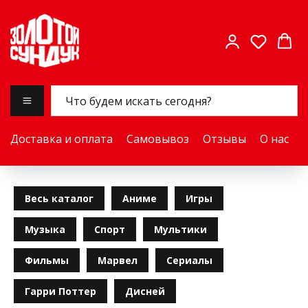
Доставка и оплата
Самовывоз
Отзывы
О нас
Весь каталог
Аниме
Игры
Музыка
Спорт
Мультики
Фильмы
Марвел
Сериалы
Гарри Поттер
Дисней