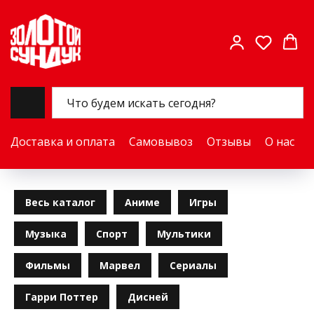
Доставка и оплата
Самовывоз
Отзывы
О нас
Весь каталог
Аниме
Игры
Музыка
Спорт
Мультики
Фильмы
Марвел
Сериалы
Гарри Поттер
Дисней