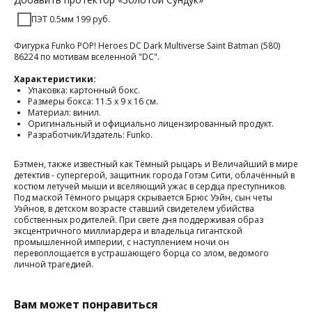
ПЭТ 0.5мм 199 руб.
Фигурка Funko POP! Heroes DC Dark Multiverse Saint Batman (580)
86224 по мотивам вселенной "DC".
Характеристики:
Упаковка: картонный бокс.
Размеры бокса: 11.5 х 9 х 16 см.
Материал: винил.
Оригинальный и официально лицензированный продукт.
Разработчик/Издатель: Funko.
Бэтмен, также известный как Тёмный рыцарь и Величайший в мире
детектив - супергерой, защитник города Готэм Сити, облачённый в
костюм летучей мыши и вселяющий ужас в сердца преступников.
Под маской Тёмного рыцаря скрывается Брюс Уэйн, сын четы
Уэйнов, в детском возрасте ставший свидетелем убийства
собственных родителей. При свете дня поддерживая образ
эксцентричного миллиардера и владельца гигантской
промышленной империи, с наступлением ночи он
перевоплощается в устрашающего борца со злом, ведомого
личной трагедией.
Вам может понравиться