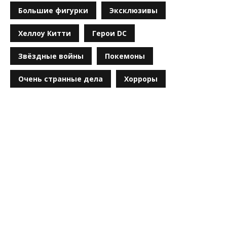
Большие фигурки
Эксклюзивы
Хеллоу Китти
Герои DC
Звёздные войны
Покемоны
Очень странные дела
Хорроры