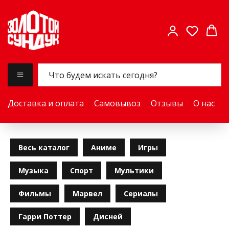
Доставка и оплата
Самовывоз
Отзывы
О нас
Весь каталог
Аниме
Игры
Музыка
Спорт
Мультики
Фильмы
Марвел
Сериалы
Гарри Поттер
Дисней