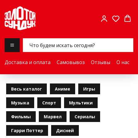
Доставка и оплата
Самовывоз
Отзывы
О нас
Весь каталог
Аниме
Игры
Музыка
Спорт
Мультики
Фильмы
Марвел
Сериалы
Гарри Поттер
Дисней