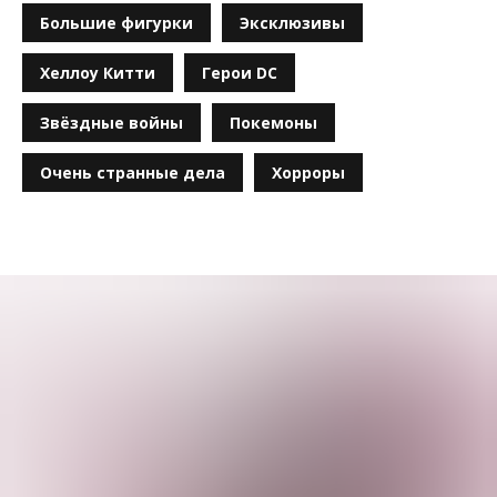
Большие фигурки
Эксклюзивы
Хеллоу Китти
Герои DC
Звёздные войны
Покемоны
Очень странные дела
Хорроры