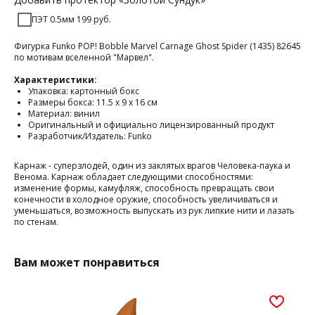
ПЭТ 0.5мм 199 руб.
Фигурка Funko POP! Bobble Marvel Carnage Ghost Spider (1435) 82645
по мотивам вселенной "Марвел".
Характеристики:
Упаковка: картонный бокс
Размеры бокса: 11.5 х 9 х 16 см
Материал: винил
Оригинальный и официально лицензированный продукт
Разработчик/Издатель: Funko
Карнаж - суперзлодей, один из заклятых врагов Человека-паука и
Венома. Карнаж обладает следующими способностями:
изменение формы, камуфляж, способность превращать свои
конечности в холодное оружие, способность увеличиваться и
уменьшаться, возможность выпускать из рук липкие нити и лазать
по стенам.
Вам может понравиться