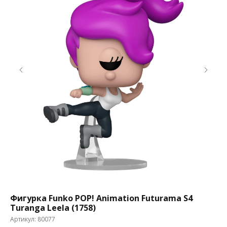
Фигурка Funko POP! Animation Futurama S4
Фи
Turanga Leela (1758)
Ар
Артикул:
80077