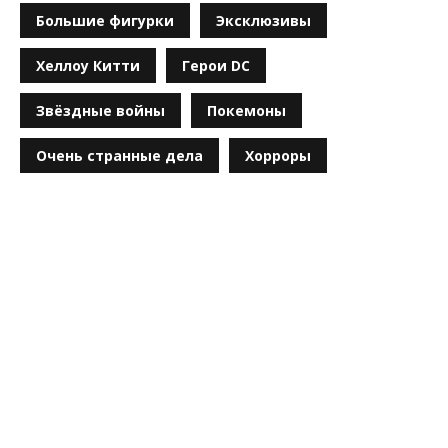
Большие фигурки
Эксклюзивы
Хеллоу Китти
Герои DC
Звёздные войны
Покемоны
Очень странные дела
Хорроры