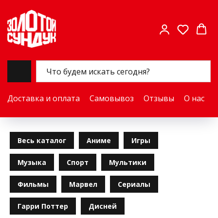
Доставка и оплата
Самовывоз
Отзывы
О нас
Весь каталог
Аниме
Игры
Музыка
Спорт
Мультики
Фильмы
Марвел
Сериалы
Гарри Поттер
Дисней