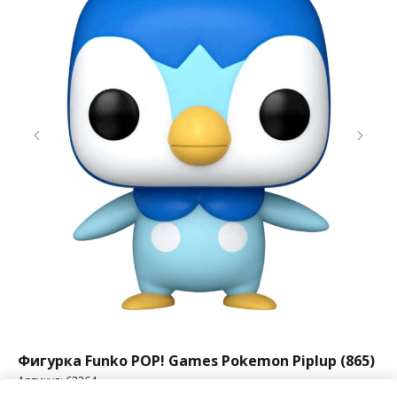
er-
Фигурка Funko POP! Games Pokemon Piplup (865)
Фи
Sp
Артикул:
62264