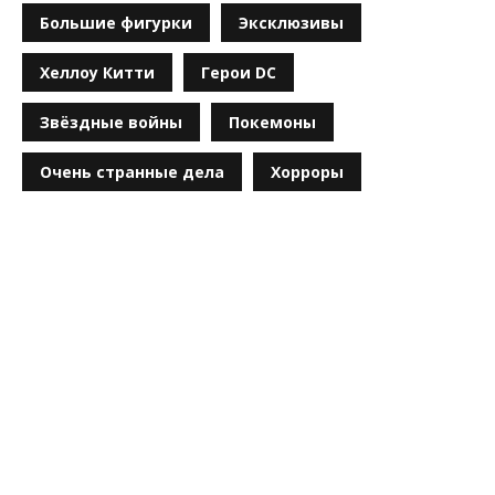
Большие фигурки
Эксклюзивы
Хеллоу Китти
Герои DC
Звёздные войны
Покемоны
Очень странные дела
Хорроры