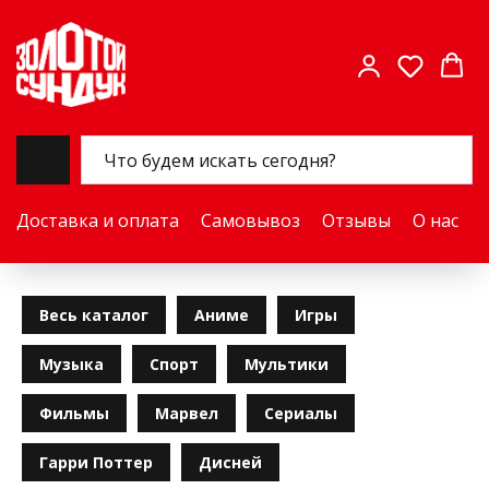
Доставка и оплата
Самовывоз
Отзывы
О нас
Весь каталог
Аниме
Игры
Музыка
Спорт
Мультики
Фильмы
Марвел
Сериалы
Гарри Поттер
Дисней