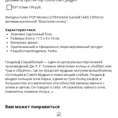
ПЭТ 0.5мм 199 руб.
Фигурка Funko POP! Movies LOTR/Hobbit Gandalf (443) 13550 по
мотивам вселенной "Властелин колец".
Характеристики:
Упаковка: картонный бокс.
Размеры бокса: 11.5 х 9 х 16 см.
Материал: винил.
Оригинальный и официально лицензированный продукт.
Разработчик/Издатель: Funko.
Гэндальф Серый/Белый — один из центральных персонажей
произведений Дж. Р. Р. Толкина «Властелин колец» и «Хоббит, или
Туда и обратно», где он предстаёт мудрым, могучим волшебником,
состоящим в Совете Мудрых и помогающим слабым. Гэндальф
владеет кольцом огня Нарья, одним из Трёх Колец эльфов, и
большинство его магических способностей связаны именно с
огнём и светом. Он говорит о себе: «Я служитель тайного огня,
повелитель пламени Анора…».
Вам может понравиться