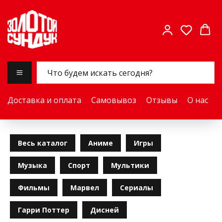
Доставка и оплата
Самовывоз
Отзывы
О нас
Весь каталог
Аниме
Игры
Музыка
Спорт
Мультики
Фильмы
Марвел
Сериалы
Гарри Поттер
Дисней