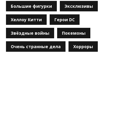
Большие фигурки
Эксклюзивы
Хеллоу Китти
Герои DC
Звёздные войны
Покемоны
Очень странные дела
Хорроры