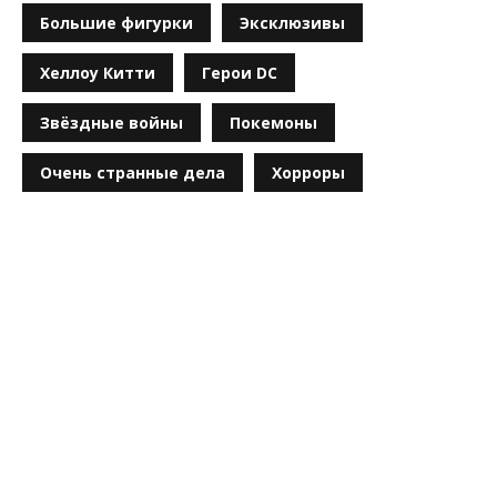
Большие фигурки
Эксклюзивы
Хеллоу Китти
Герои DC
Звёздные войны
Покемоны
Очень странные дела
Хорроры