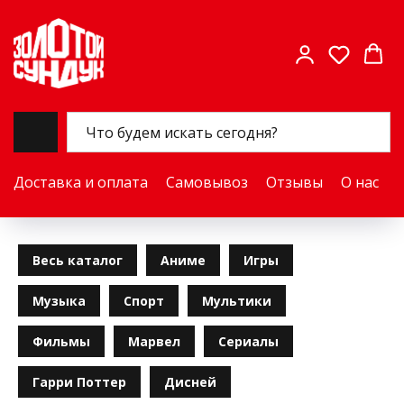
Доставка и оплата
Самовывоз
Отзывы
О нас
Весь каталог
Аниме
Игры
Музыка
Спорт
Мультики
Фильмы
Марвел
Сериалы
Гарри Поттер
Дисней