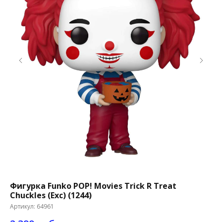
Фигурка Funko POP! Movies Trick R Treat
Фи
Chuckles (Exc) (1244)
Co
Артикул:
64961
Ар