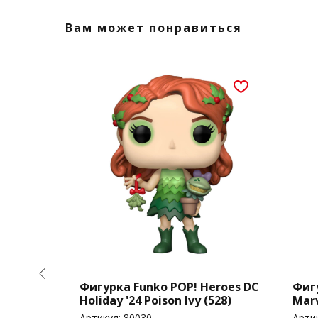
Вам может понравиться
nimation
Фигурка Funko POP! Heroes DC
Фигу
to
Holiday '24 Poison Ivy (528)
Mar
)
Home
Артикул:
80030
Арти