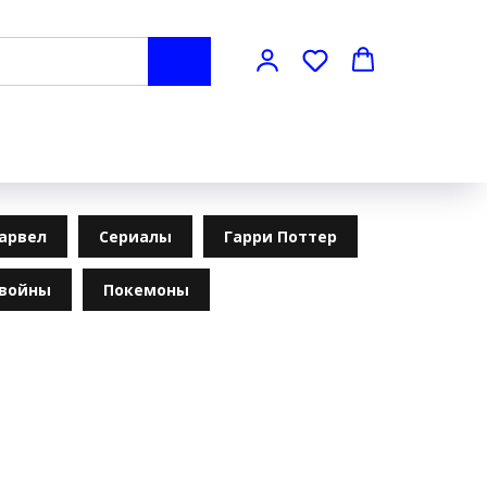
арвел
Сериалы
Гарри Поттер
 войны
Покемоны