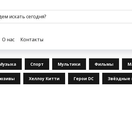
О нас
Контакты
Музыка
Спорт
Мультики
Фильмы
М
люзивы
Хеллоу Китти
Герои DC
Звёздные