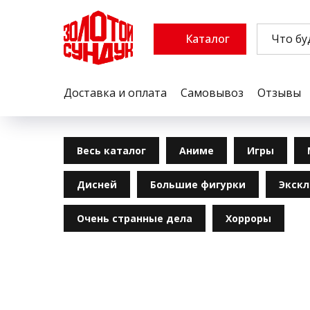
Каталог
Доставка и оплата
Самовывоз
Отзывы
Весь каталог
Аниме
Игры
Дисней
Большие фигурки
Экск
Очень странные дела
Хорроры