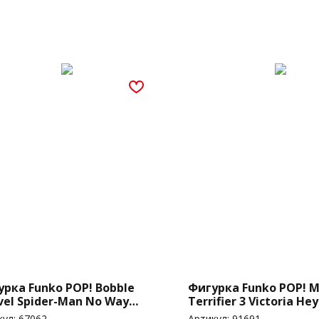
рка Funko POP! Bobble
Фигурка Funko POP! M
vel Spider-Man No Way
Terrifier 3 Victoria Hey
 Statue Of Liberty
(1949)
кул:
67062
Артикул:
91691