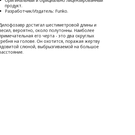
Оригинальный и официально лицензированный
продукт.
Разработчик/Издатель: Funko.
Дилофозавр достигал шестиметровой длины и
весил, вероятно, около полутонны. Наиболее
примечательная его черта - это два округлых
гребня на голове. Он охотится, поражая жертву
ядовитой слюной, выбрызгиваемой на большое
расстояние.