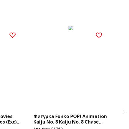
ovies
Фигурка Funko POP! Animation
Фиг
es (Exc)
Kaiju No. 8 Kaiju No. 8 Chase
Bla
(2079)
(Exc
Артикул:
86769
Арти