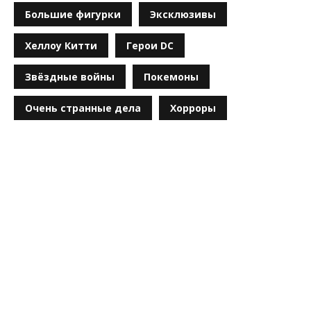
Большие фигурки
Эксклюзивы
Хеллоу Китти
Герои DC
Звёздные войны
Покемоны
Очень странные дела
Хорроры