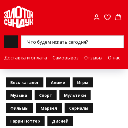
Доставка и оплата
Самовывоз
Отзывы
О нас
Весь каталог
Аниме
Игры
Музыка
Спорт
Мультики
Фильмы
Марвел
Сериалы
Гарри Поттер
Дисней