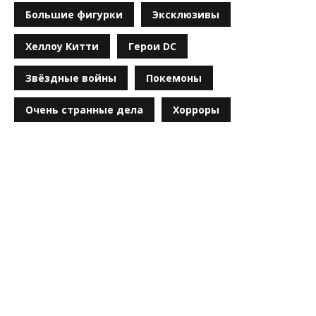
Большие фигурки
Эксклюзивы
Хеллоу Китти
Герои DC
Звёздные войны
Покемоны
Очень странные дела
Хорроры