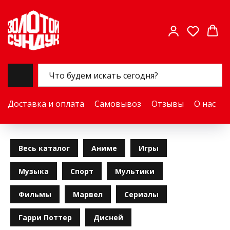
Доставка и оплата
Самовывоз
Отзывы
О нас
Весь каталог
Аниме
Игры
Музыка
Спорт
Мультики
Фильмы
Марвел
Сериалы
Гарри Поттер
Дисней