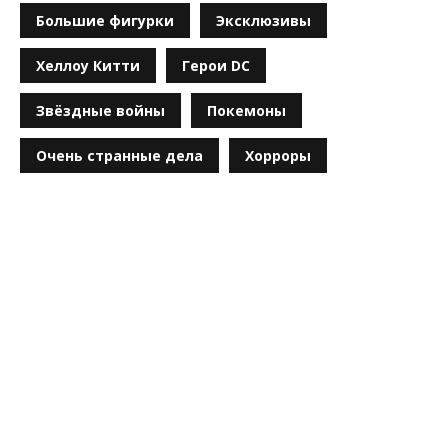
Большие фигурки
Эксклюзивы
Хеллоу Китти
Герои DC
Звёздные войны
Покемоны
Очень странные дела
Хорроры