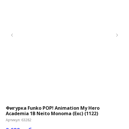
Фигурка Funko POP! Animation My Hero
Фи
Academia 1B Neito Monoma (Exc) (1122)
Su
Артикул:
63282
Ар