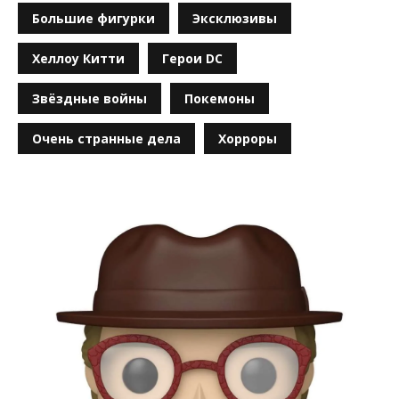
Большие фигурки
Эксклюзивы
Хеллоу Китти
Герои DC
Звёздные войны
Покемоны
Очень странные дела
Хорроры