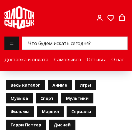
Доставка и оплата
Самовывоз
Отзывы
О нас
Весь каталог
Аниме
Игры
Музыка
Спорт
Мультики
Фильмы
Марвел
Сериалы
Гарри Поттер
Дисней