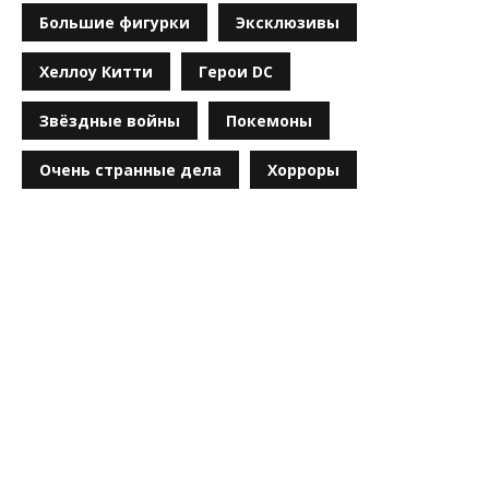
Большие фигурки
Эксклюзивы
Хеллоу Китти
Герои DC
Звёздные войны
Покемоны
Очень странные дела
Хорроры