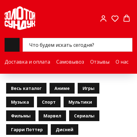
Доставка и оплата
Самовывоз
Отзывы
О нас
Весь каталог
Аниме
Игры
Музыка
Спорт
Мультики
Фильмы
Марвел
Сериалы
Гарри Поттер
Дисней