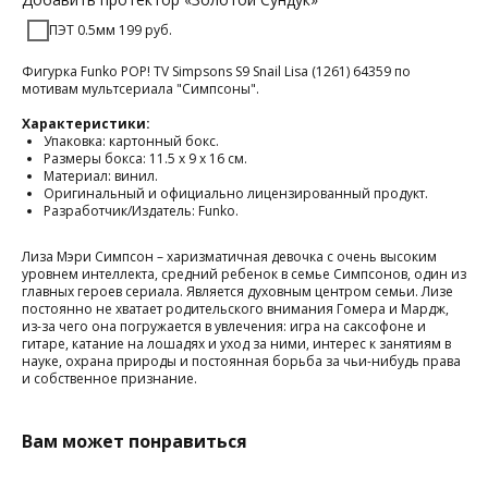
ПЭТ 0.5мм 199 руб.
Фигурка Funko POP! TV Simpsons S9 Snail Lisa (1261) 64359 по
мотивам мультсериала "Симпсоны".
Характеристики:
Упаковка: картонный бокс.
Размеры бокса: 11.5 х 9 х 16 см.
Материал: винил.
Оригинальный и официально лицензированный продукт.
Разработчик/Издатель: Funko.
Лиза Мэри Симпсон – харизматичная девочка с очень высоким
уровнем интеллекта, средний ребенок в семье Симпсонов, один из
главных героев сериала. Является духовным центром семьи. Лизе
постоянно не хватает родительского внимания Гомера и Мардж,
из-за чего она погружается в увлечения: игра на саксофоне и
гитаре, катание на лошадях и уход за ними, интерес к занятиям в
науке, охрана природы и постоянная борьба за чьи-нибудь права
и собственное признание.
Вам может понравиться