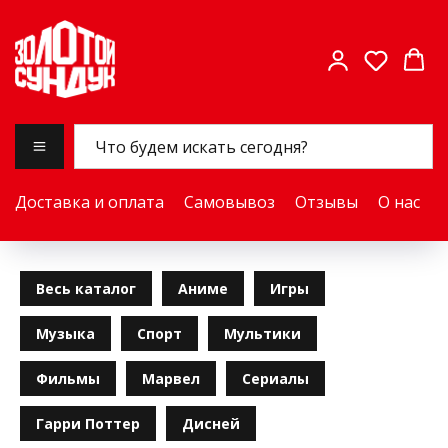
Доставка и оплата
Самовывоз
Отзывы
О нас
Весь каталог
Аниме
Игры
Музыка
Спорт
Мультики
Фильмы
Марвел
Сериалы
Гарри Поттер
Дисней