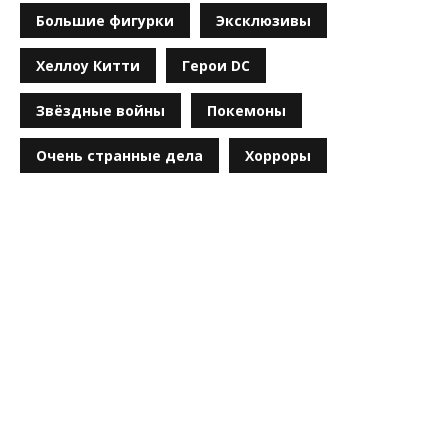
Большие фигурки
Эксклюзивы
Хеллоу Китти
Герои DC
Звёздные войны
Покемоны
Очень странные дела
Хорроры