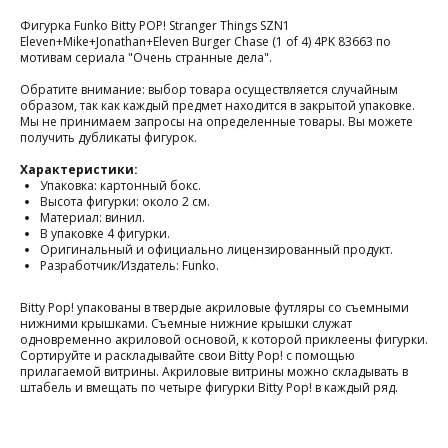
Фигурка Funko Bitty POP! Stranger Things SZN1
Eleven+Mike+Jonathan+Eleven Burger Chase (1 of 4) 4PK 83663 по
мотивам сериала "Очень странные дела".
Обратите внимание: выбор товара осуществляется случайным
образом, так как каждый предмет находится в закрытой упаковке.
Мы не принимаем запросы на определенные товары. Вы можете
получить дубликаты фигурок.
Характеристики:
Упаковка: картонный бокс.
Высота фигурки: около 2 см.
Материал: винил.
В упаковке 4 фигурки.
Оригинальный и официально лицензированный продукт.
Разработчик/Издатель: Funko.
Bitty Pop! упакованы в твердые акриловые футляры со съемными
нижними крышками. Съемные нижние крышки служат
одновременно акриловой основой, к которой приклеены фигурки.
Сортируйте и раскладывайте свои Bitty Pop! с помощью
прилагаемой витрины. Акриловые витрины можно складывать в
штабель и вмещать по четыре фигурки Bitty Pop! в каждый ряд.