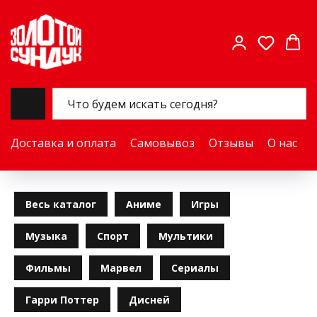
Доставка и оплата
Самовывоз
Отзывы
О нас
Весь каталог
Аниме
Игры
Музыка
Спорт
Мультики
Фильмы
Марвел
Сериалы
Гарри Поттер
Дисней