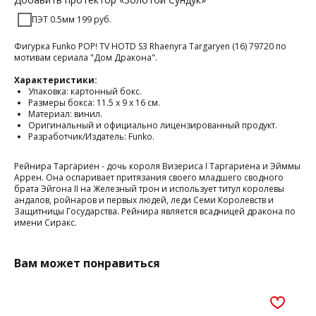
ПЭТ 0.5мм 199 руб.
Фигурка Funko POP! TV HOTD S3 Rhaenyra Targaryen (16) 79720 по
мотивам сериала "Дом Дракона".
Характеристики:
Упаковка: картонный бокс.
Размеры бокса: 11.5 х 9 х 16 см.
Материал: винил.
Оригинальный и официально лицензированный продукт.
Разработчик/Издатель: Funko.
Рейнира Таргариен - дочь короля Визериса I Таргариена и Эйммы
Аррен. Она оспаривает притязания своего младшего сводного
брата Эйгона II на Железный трон и использует титул королевы
андалов, ройнаров и первых людей, леди Семи Королевств и
Защитницы Государства. Рейнира является всадницей дракона по
имени Сиракс.
Вам может понравиться