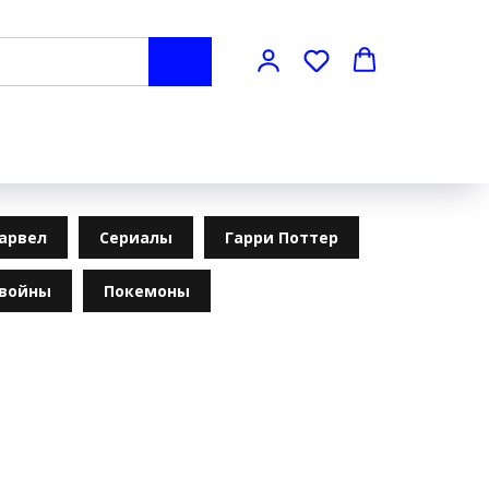
арвел
Сериалы
Гарри Поттер
 войны
Покемоны