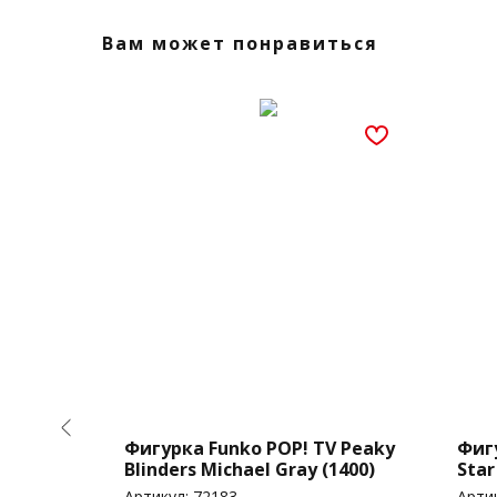
Вам может понравиться
 Harry
Фигурка Funko POP! TV Peaky
Фигу
Blinders Michael Gray (1400)
Star
tery (1
Tray
Артикул:
72183
Арти