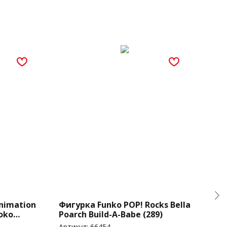
nimation
Фигурка Funko POP! Rocks Bella
Фиг
oko
Poarch Build-A-Babe (289)
Re:
) (1237)
Артикул:
66454
Арти