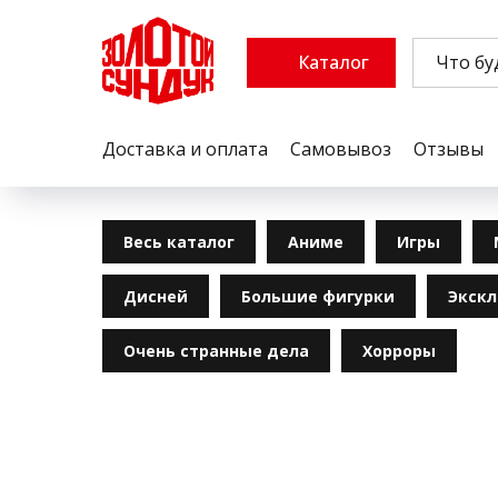
Каталог
Доставка и оплата
Самовывоз
Отзывы
Весь каталог
Аниме
Игры
Дисней
Большие фигурки
Экск
Очень странные дела
Хорроры