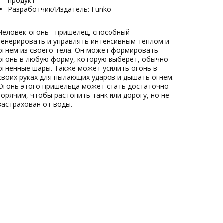
продукт
Разработчик/Издатель: Funko
Человек-огонь - пришелец, способный
генерировать и управлять интенсивным теплом и
огнём из своего тела. Он может формировать
огонь в любую форму, которую выберет, обычно -
огненные шары. Также может усилить огонь в
своих руках для пылающих ударов и дышать огнём.
Огонь этого пришельца может стать достаточно
горячим, чтобы растопить танк или дорогу, но не
застрахован от воды.