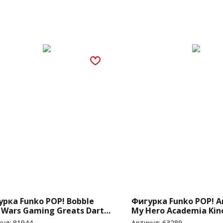
рка Funko POP! Bobble
Фигурка Funko POP! A
 Wars Gaming Greats Darth
My Hero Academia Kin
a (Legends) (Exc) (729)
Komori (Hot Topic) (Exc
кул:
81944
Артикул:
63289