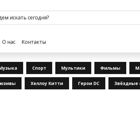
О нас
Контакты
Музыка
Спорт
Мультики
Фильмы
М
люзивы
Хеллоу Китти
Герои DC
Звёздные