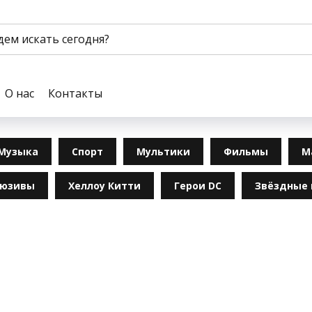
О нас
Контакты
Музыка
Спорт
Мультики
Фильмы
М
люзивы
Хеллоу Китти
Герои DC
Звёздные