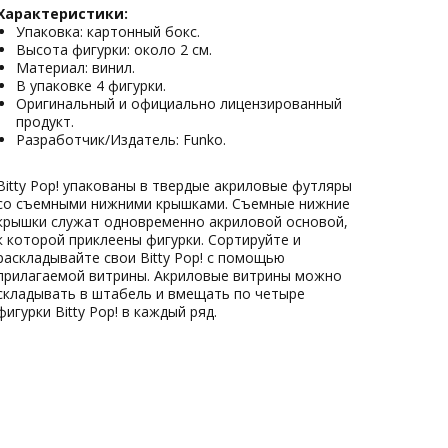
Характеристики:
Упаковка: картонный бокс.
Высота фигурки: около 2 см.
Материал: винил.
В упаковке 4 фигурки.
Оригинальный и официально лицензированный
продукт.
Разработчик/Издатель: Funko.
Bitty Pop! упакованы в твердые акриловые футляры
со съемными нижними крышками. Съемные нижние
крышки служат одновременно акриловой основой,
к которой приклеены фигурки. Сортируйте и
раскладывайте свои Bitty Pop! с помощью
прилагаемой витрины. Акриловые витрины можно
складывать в штабель и вмещать по четыре
фигурки Bitty Pop! в каждый ряд.