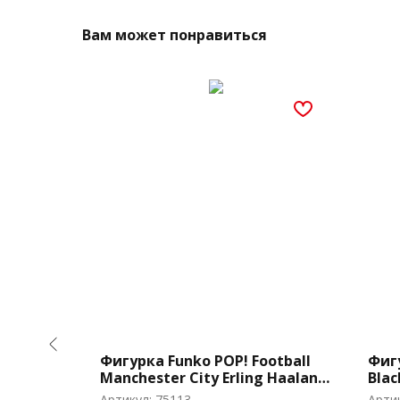
Вам может понравиться
 Lord of
Фигурка Funko POP! Football
Фиг
Manchester City Erling Haaland
Blac
(60)
Артикул:
75113
Арти