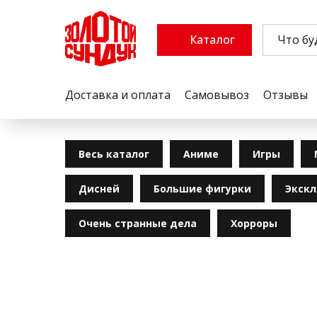
Каталог
Доставка и оплата
Самовывоз
Отзывы
Весь каталог
Аниме
Игры
Дисней
Большие фигурки
Экск
Очень странные дела
Хорроры