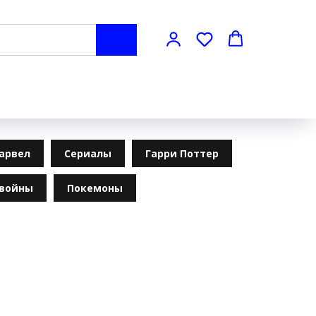
арвел
Сериалы
Гарри Поттер
 войны
Покемоны