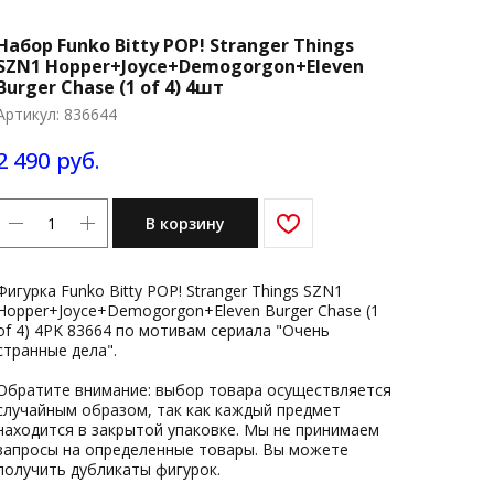
Набор Funko Bitty POP! Stranger Things
SZN1 Hopper+Joyce+Demogorgon+Eleven
Burger Chase (1 of 4) 4шт
Артикул:
836644
2 490
руб.
В корзину
Фигурка Funko Bitty POP! Stranger Things SZN1
Hopper+Joyce+Demogorgon+Eleven Burger Chase (1
of 4) 4PK 83664 по мотивам сериала "Очень
странные дела".
Обратите внимание: выбор товара осуществляется
случайным образом, так как каждый предмет
находится в закрытой упаковке. Мы не принимаем
запросы на определенные товары. Вы можете
получить дубликаты фигурок.