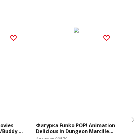
ovies
Фигурка Funko POP! Animation
Фиг
w/Buddy &
Delicious in Dungeon Marcille
Stor
1)
(2200)
Артикул:
90570
Арти