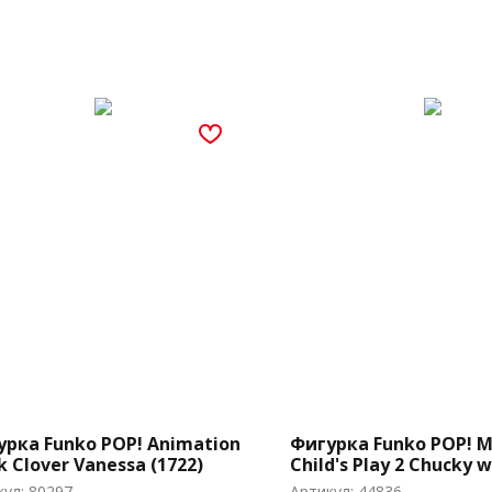
урка Funko POP! Animation
Фигурка Funko POP! M
k Clover Vanessa (1722)
Child's Play 2 Chucky 
Giant Scissors (Exc) (84
кул:
80297
Артикул:
44836