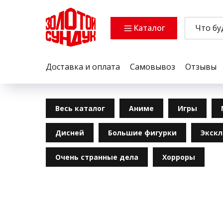
Каталог
Доставка и оплата
Самовывоз
Отзывы
Весь каталог
Аниме
Игры
Дисней
Большие фигурки
Экск
Очень странные дела
Хорроры