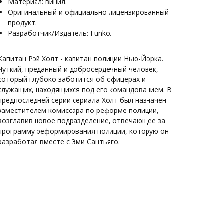
Материал: винил.
Оригинальный и официально лицензированный
продукт.
Разработчик/Издатель: Funko.
Капитан Рэй Холт - капитан полиции Нью-Йорка.
Чуткий, преданный и добросердечный человек,
который глубоко заботится об офицерах и
служащих, находящихся под его командованием. В
предпоследней серии сериала Холт был назначен
заместителем комиссара по реформе полиции,
возглавив новое подразделение, отвечающее за
программу реформирования полиции, которую он
разработал вместе с Эми Сантьяго.