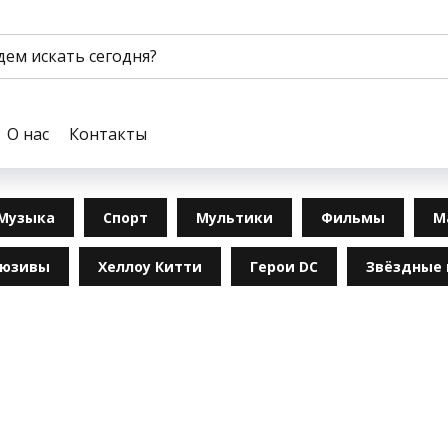
О нас
Контакты
Музыка
Спорт
Мультики
Фильмы
М
люзивы
Хеллоу Китти
Герои DC
Звёздные