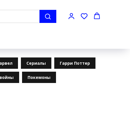
арвел
Сериалы
Гарри Поттер
 войны
Покемоны