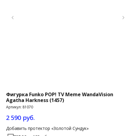
Фигурка Funko POP! TV Meme WandaVision
Фи
Agatha Harkness (1457)
Ac
Артикул:
81070
Ар
2 590
руб.
1 
Добавить протектор «Золотой Сундук»
До