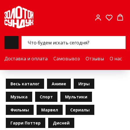
Доставка и оплата
Самовывоз
Отзывы
О нас
Весь каталог
Аниме
Игры
Музыка
Спорт
Мультики
Фильмы
Марвел
Сериалы
Гарри Поттер
Дисней