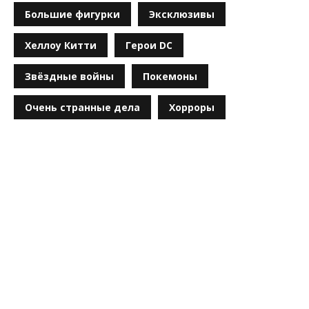
Большие фигурки
Эксклюзивы
Хеллоу Китти
Герои DC
Звёздные войны
Покемоны
Очень странные дела
Хорроры