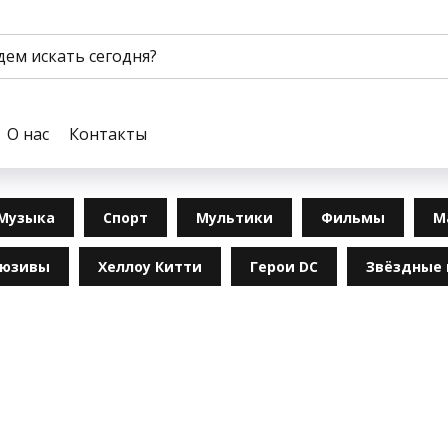
О нас
Контакты
Музыка
Спорт
Мультики
Фильмы
М
люзивы
Хеллоу Китти
Герои DC
Звёздные