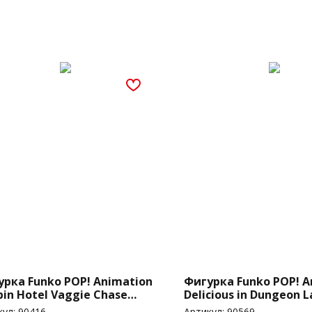
урка Funko POP! Animation
Фигурка Funko POP! A
in Hotel Vaggie Chase
Delicious in Dungeon L
0)
(2199)
кул:
90416
Артикул:
90569