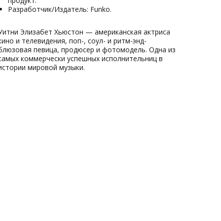
продукт.
Разработчик/Издатель: Funko.
Уитни Элизабет Хьюстон — американская актриса
кино и телевидения, поп-, соул- и ритм-энд-
блюзовая певица, продюсер и фотомодель. Одна из
самых коммерчески успешных исполнительниц в
истории мировой музыки.