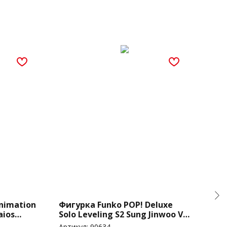
nimation
Фигурка Funko POP! Deluxe
Фиг
aios
Solo Leveling S2 Sung Jinwoo Vs
My 
Cerberus (2272)
Tok
Артикул:
90634
Арти