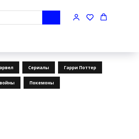
арвел
Сериалы
Гарри Поттер
 войны
Покемоны