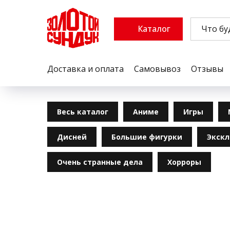
Каталог
Доставка и оплата
Самовывоз
Отзывы
Весь каталог
Аниме
Игры
Дисней
Большие фигурки
Экск
Очень странные дела
Хорроры