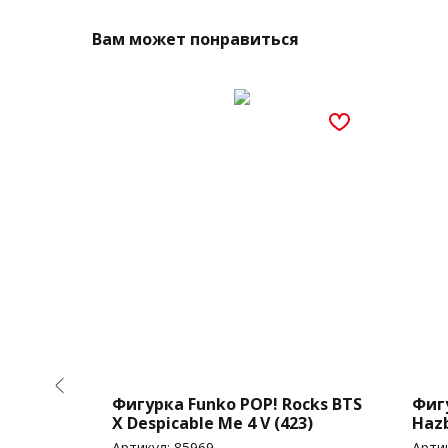
Вам может понравиться
nimation
Фигурка Funko POP! Rocks BTS
Фиг
ina (Exc)
X Despicable Me 4 V (423)
Hazb
(224
Артикул:
85969
Арти